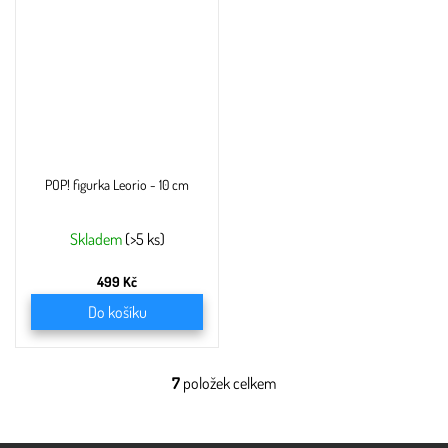
POP! figurka Leorio - 10 cm
Skladem
(>5 ks)
499 Kč
Do košíku
7
položek celkem
O
v
l