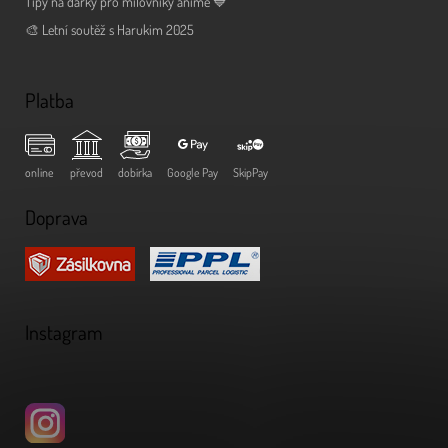
Tipy na dárky pro milovníky anime 💙
🎨 Letní soutěž s Harukim 2025
Platba
online
převod
dobírka
Google Pay
SkipPay
Doprava
Instagram