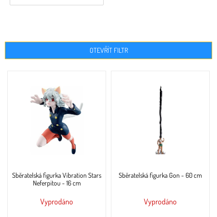
OTEVŘÍT FILTR
V
ý
p
i
s
p
r
o
d
u
Sběratelská figurka Vibration Stars
Sběratelská figurka Gon - 60 cm
k
Neferpitou - 16 cm
t
ů
Vyprodáno
Vyprodáno