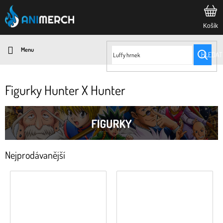
Přejít
na
obsah
HLEDAT
Figurky Hunter X Hunter
Nejprodávanější