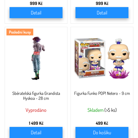
999 Kč
999 Kč
Detail
Detail
Poslední kusy
Sběratelská figurka Grandista
Figurka Funko POP! Netero - 9 cm
Hyskoa - 28 cm
Vyprodáno
Skladem
(>5 ks)
1 499 Kč
499 Kč
Detail
Do košíku