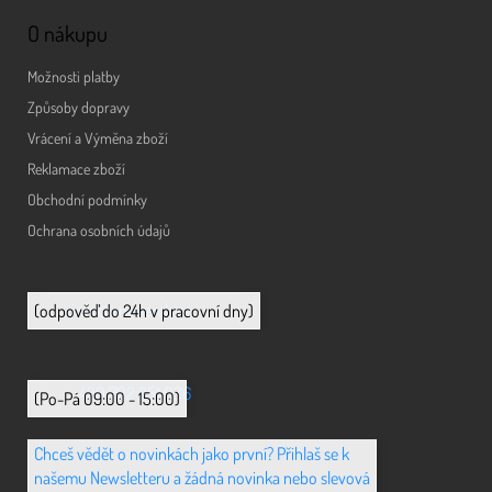
O nákupu
Možnosti platby
Způsoby dopravy
Vrácení a Výměna zboží
Reklamace zboží
Obchodní podmínky
Ochrana osobních údajů
info@animerch.cz
(odpověď do 24h v pracovní dny)
+420 702 851 036
(Po-Pá 09:00 - 15:00)
Chceš vědět o novinkách jako první? Přihlaš se k
našemu Newsletteru a žádná novinka nebo slevová