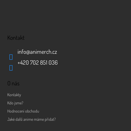
i
s
u
Kontakt
info
@
animerch.cz
+420 702 851 036
O nás
Kontakty
Kdo jsme?
Hodnocení obchodu
Jaké další anime máme přidat?