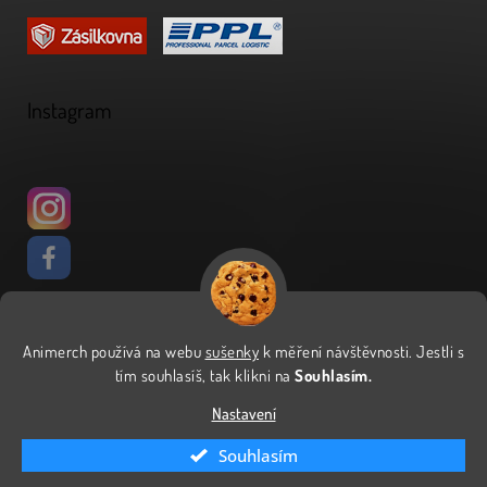
Instagram
Animerch používá na webu
sušenky
k měření návštěvnosti
.
Jestli s
Vytvořil Shoptet
tím souhlasíš, tak klikni na
Souhlasím.
Nastavení
Copyright 2026
Animerch
. Všechna práva vyhrazena.
Upravit
Souhlasím
nastavení cookies