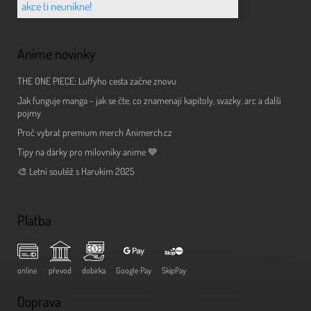
akce ti neunikne!
Anime novinky
THE ONE PIECE: Luffyho cesta začne znovu
Jak funguje manga - jak se čte, co znamenají kapitoly, svazky, arc a další
pojmy
Proč vybrat premium merch Animerch.cz
Tipy na dárky pro milovníky anime 💙
🎨 Letní soutěž s Harukim 2025
Platba
online
převod
dobírka
Google Pay
SkipPay
Doprava