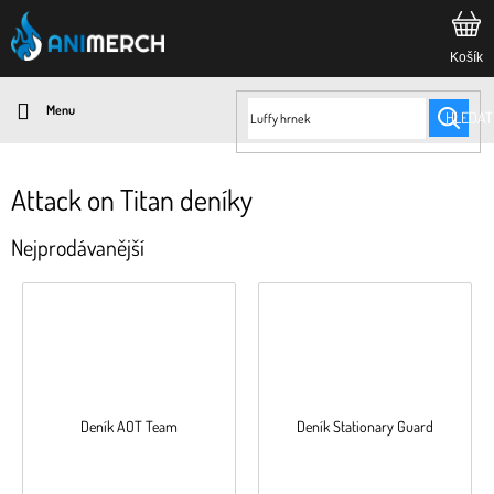
Přejít
na
obsah
HLEDAT
Attack on Titan deníky
Nejprodávanější
Deník AOT Team
Deník Stationary Guard