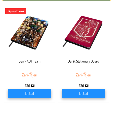
V
Tip na Dárek
ý
p
i
s
p
r
o
d
u
Deník AOT Team
Deník Stationary Guard
k
t
ů
Září/Říjen
Září/Říjen
379 Kč
379 Kč
Detail
Detail