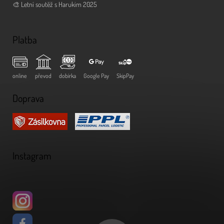
🎨 Letní soutěž s Harukim 2025
Platba
online
převod
dobírka
Google Pay
SkipPay
Doprava
Instagram