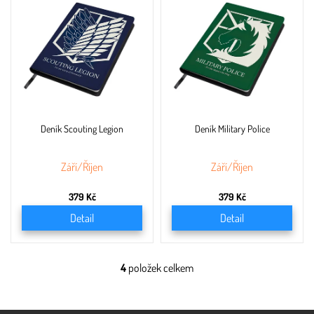
Deník Scouting Legion
Deník Military Police
Září/Říjen
Září/Říjen
379 Kč
379 Kč
Detail
Detail
4
položek celkem
O
v
l
á