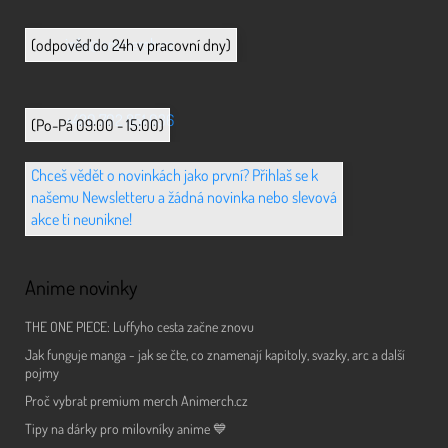
info@animerch.cz
(odpověď do 24h v pracovní dny)
+420 702 851 036
(Po-Pá 09:00 - 15:00)
Chceš vědět o novinkách jako první? Přihlaš se k
našemu Newsletteru a žádná novinka nebo slevová
akce ti neunikne!
Anime novinky
THE ONE PIECE: Luffyho cesta začne znovu
Jak funguje manga - jak se čte, co znamenají kapitoly, svazky, arc a další
pojmy
Proč vybrat premium merch Animerch.cz
Tipy na dárky pro milovníky anime 💙