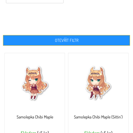
OTEVŘÍT FILTR
V
ý
p
i
s
p
r
o
d
u
Samolepka Chibi Maple
Samolepka Chibi Maple (Sittin')
k
t