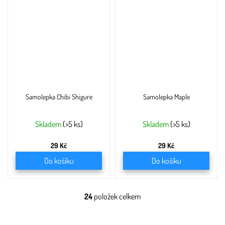
Samolepka Chibi Shigure
Samolepka Maple
Skladem
(>5 ks)
Skladem
(>5 ks)
29 Kč
29 Kč
Do košíku
Do košíku
24
položek celkem
O
v
l