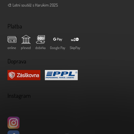
🎨 Letní soutěž s Harukim 2025
Platba
online
převod
dobírka
Google Pay
SkipPay
Doprava
Instagram