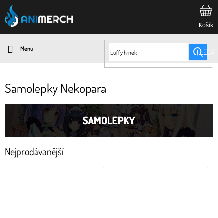
Přejít
na
obsah
HLEDAT
Samolepky Nekopara
Nejprodávanější