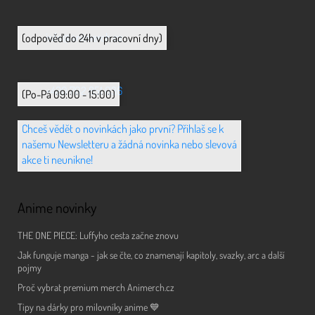
info@animerch.cz
(odpověď do 24h v pracovní dny)
+420 702 851 036
(Po-Pá 09:00 - 15:00)
Chceš vědět o novinkách jako první? Přihlaš se k
našemu Newsletteru a žádná novinka nebo slevová
akce ti neunikne!
Anime novinky
THE ONE PIECE: Luffyho cesta začne znovu
Jak funguje manga - jak se čte, co znamenají kapitoly, svazky, arc a další
pojmy
Proč vybrat premium merch Animerch.cz
Tipy na dárky pro milovníky anime 💙