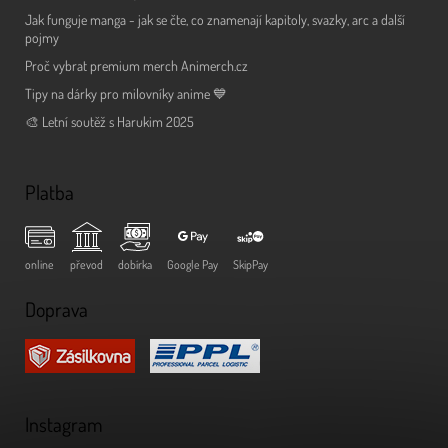
Jak funguje manga - jak se čte, co znamenají kapitoly, svazky, arc a další
pojmy
Proč vybrat premium merch Animerch.cz
Tipy na dárky pro milovníky anime 💙
🎨 Letní soutěž s Harukim 2025
Platba
online
převod
dobírka
Google Pay
SkipPay
Doprava
Instagram