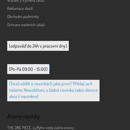
Vrácení a Výměna zboží
Reklamace zboží
Obchodní podmínky
Ochrana osobních údajů
info@animerch.cz
(odpověď do 24h v pracovní dny)
+420 702 851 036
(Po-Pá 09:00 - 15:00)
Chceš vědět o novinkách jako první? Přihlaš se k
našemu Newsletteru a žádná novinka nebo slevová
akce ti neunikne!
Anime novinky
THE ONE PIECE: Luffyho cesta začne znovu