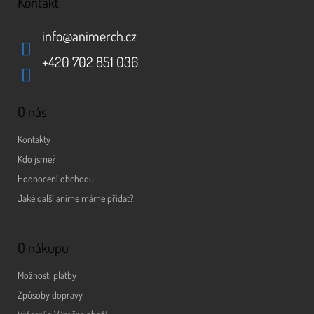
Kontakt
info
@
animerch.cz
+420 702 851 036
O nás
Kontakty
Kdo jsme?
Hodnocení obchodu
Jaké další anime máme přidat?
O nákupu
Možnosti platby
Způsoby dopravy