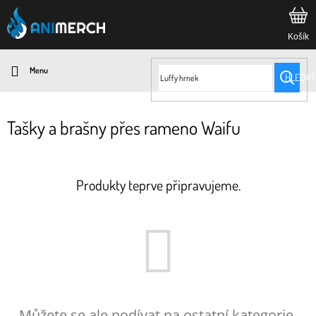
Přejít
na
obsah
HLEDAT
Tašky a brašny přes rameno Waifu
Produkty teprve připravujeme.
Můžete se ale podívat na ostatní kategorie.