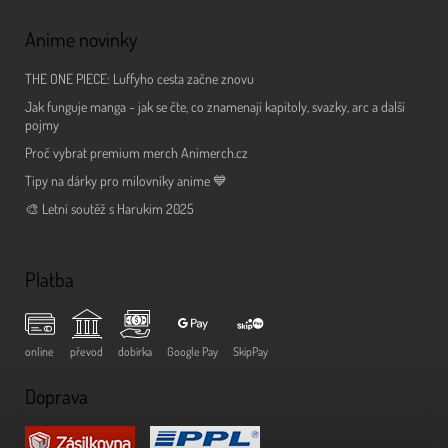
Anime novinky
THE ONE PIECE: Luffyho cesta začne znovu
Jak funguje manga - jak se čte, co znamenají kapitoly, svazky, arc a další
pojmy
Proč vybrat premium merch Animerch.cz
Tipy na dárky pro milovníky anime 💙
🎨 Letní soutěž s Harukim 2025
Platba
online
převod
dobírka
Google Pay
SkipPay
Doprava