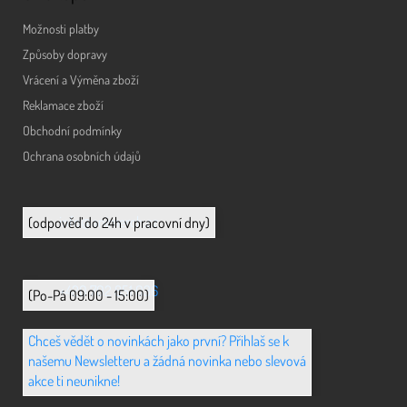
Možnosti platby
Způsoby dopravy
Vrácení a Výměna zboží
Reklamace zboží
Obchodní podmínky
Ochrana osobních údajů
info@animerch.cz
(odpověď do 24h v pracovní dny)
+420 702 851 036
(Po-Pá 09:00 - 15:00)
Chceš vědět o novinkách jako první? Přihlaš se k
našemu Newsletteru a žádná novinka nebo slevová
akce ti neunikne!