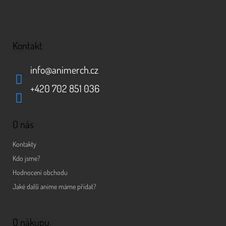
Kontakt
info
@
animerch.cz
+420 702 851 036
O nás
Kontakty
Kdo jsme?
Hodnocení obchodu
Jaké další anime máme přidat?
O nákupu