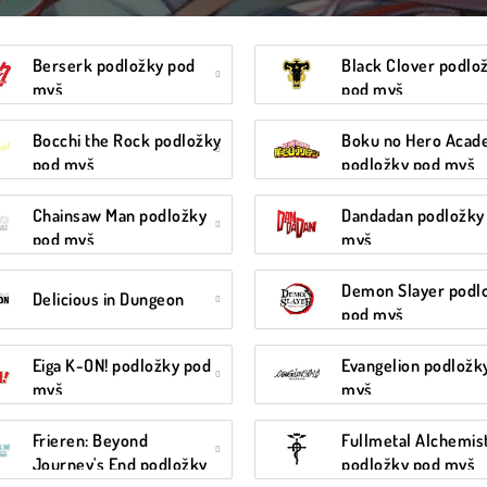
Berserk podložky pod
Black Clover podlo
myš
pod myš
Bocchi the Rock podložky
Boku no Hero Acad
pod myš
podložky pod myš
Chainsaw Man podložky
Dandadan podložky
pod myš
myš
Demon Slayer podl
Delicious in Dungeon
pod myš
Eiga K-ON! podložky pod
Evangelion podložk
myš
myš
Frieren: Beyond
Fullmetal Alchemis
Journey's End podložky
podložky pod myš