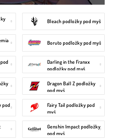
žky
Bleach podložky pod myš
emia
Boruto podložky pod myš
 pod
Darling in the Franxx
podložky pod myš
ožky
Dragon Ball Z podložky
pod myš
y pod
Fairy Tail podložky pod
myš
t
Genshin Impact podložky
pod myš