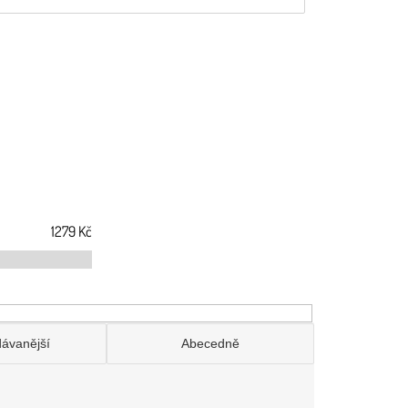
1279
Kč
dávanější
Abecedně