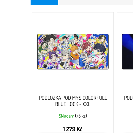
V
ý
p
i
s
p
r
o
d
u
k
t
ů
PODLOŽKA POD MYŠ COLORFULL
POD
BLUE LOCK - XXL
Skladem
(>5 ks)
1 279 Kč