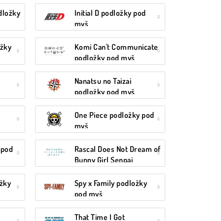
odložky
Initial D podložky pod
myš
žky
Komi Can't Communicate
podložky pod myš
g
Nanatsu no Taizai
podložky pod myš
One Piece podložky pod
myš
 pod
Rascal Does Not Dream of
Bunny Girl Senpai
podložky pod myš
ožky
Spy x Family podložky
pod myš
That Time I Got