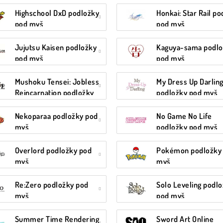
pod myš
Highschool DxD podložky
Honkai: Star Rail p
pod myš
pod myš
Jujutsu Kaisen podložky
Kaguya-sama podlo
pod myš
pod myš
Mushoku Tensei: Jobless
My Dress Up Darlin
Reincarnation podložky
podložky pod myš
pod myš
Nekoparaa podložky pod
No Game No Life
myš
podložky pod myš
Overlord podložky pod
Pokémon podložky
myš
myš
Re:Zero podložky pod
Solo Leveling podl
myš
pod myš
Summer Time Rendering
Sword Art Online