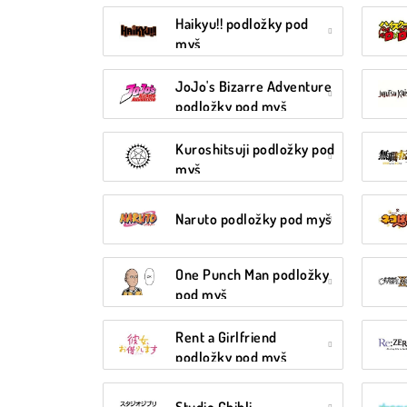
Haikyu!! podložky pod
myš
JoJo's Bizarre Adventure
podložky pod myš
Kuroshitsuji podložky pod
myš
Naruto podložky pod myš
One Punch Man podložky
pod myš
Rent a Girlfriend
podložky pod myš