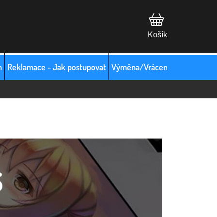
m
Reklamace - Jak postupovat
Výměna/Vrácení zboží
Hodno