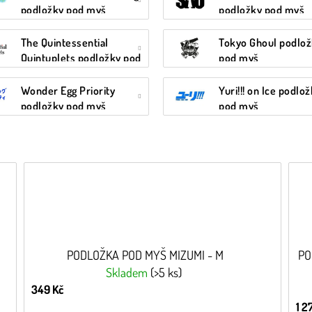
podložky pod myš
podložky pod myš
The Quintessential
Tokyo Ghoul podlo
Quintuplets podložky pod
pod myš
myš
Wonder Egg Priority
Yuri!!! on Ice podlo
podložky pod myš
pod myš
PODLOŽKA POD MYŠ MIZUMI - M
PO
Skladem
(>5 ks)
349 Kč
1 2