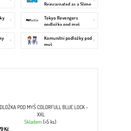
Reincarnated as a Slime
podložky pod myš
žky
Tokyo Revengers
podložky pod myš
žky
Komunitní podložky pod
myš
DLOŽKA POD MYŠ COLORFULL BLUE LOCK -
XXL
Skladem
(>5 ks)
79 Kč