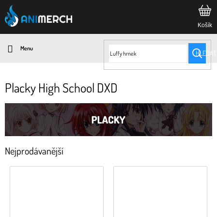
Přejít
na
obsah
HLEDAT
Placky High School DXD
Nejprodávanější