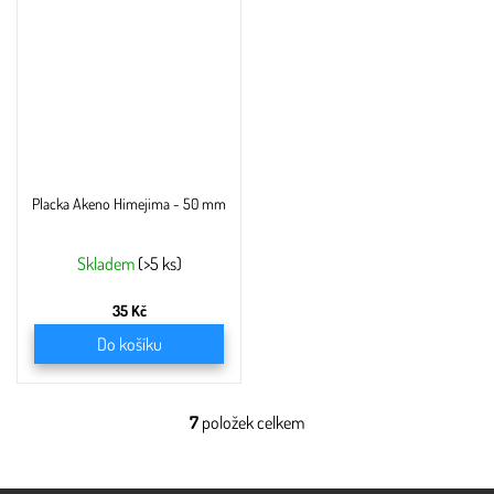
Placka Akeno Himejima - 50 mm
Skladem
(>5 ks)
35 Kč
Do košíku
7
položek celkem
O
v
l