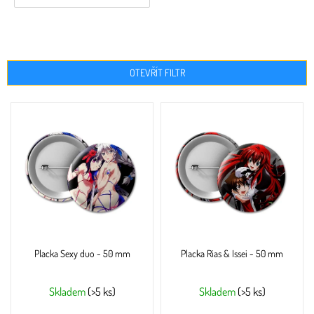
OTEVŘÍT FILTR
V
ý
p
i
s
p
r
o
d
u
Placka Sexy duo - 50 mm
Placka Rias & Issei - 50 mm
k
t
ů
Skladem
(>5 ks)
Skladem
(>5 ks)