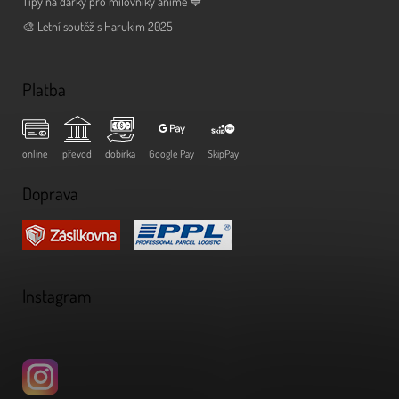
Tipy na dárky pro milovníky anime 💙
🎨 Letní soutěž s Harukim 2025
Platba
online
převod
dobírka
Google Pay
SkipPay
Doprava
Instagram