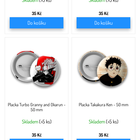
ů
Skladem
(>5 ks)
Skladem
(>5 ks)
35 Kč
35 Kč
Do košíku
Do košíku
Placka Turbo Granny and Okarun -
Placka Takakura Ken - 50 mm
50 mm
Skladem
(>5 ks)
Skladem
(>5 ks)
35 Kč
35 Kč