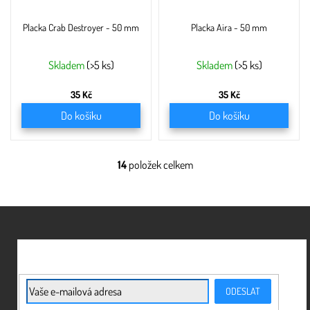
Placka Crab Destroyer - 50 mm
Placka Aira - 50 mm
Skladem
(>5 ks)
Skladem
(>5 ks)
35 Kč
35 Kč
Do košíku
Do košíku
14
položek celkem
O
v
l
á
Z
d
á
a
c
p
í
a
p
t
E-mail
r
ODESLAT
í
v