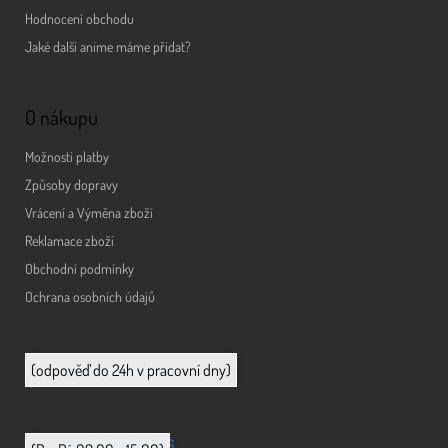
Hodnocení obchodu
Jaké další anime máme přidat?
O nákupu
Možnosti platby
Způsoby dopravy
Vrácení a Výměna zboží
Reklamace zboží
Obchodní podmínky
Ochrana osobních údajů
info@animerch.cz
(odpověď do 24h v pracovní dny)
+420 702 851 036