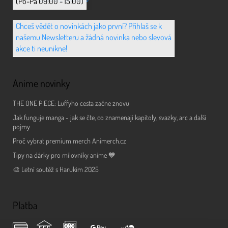
(Po-Pá 09:00 - 15:00)
Chceš vědět o novinkách jako první? Přihlaš se k
našemu Newsletteru a žádná novinka nebo slevová
akce ti neunikne!
Anime novinky
THE ONE PIECE: Luffyho cesta začne znovu
Jak funguje manga - jak se čte, co znamenají kapitoly, svazky, arc a další
pojmy
Proč vybrat premium merch Animerch.cz
Tipy na dárky pro milovníky anime 💙
🎨 Letní soutěž s Harukim 2025
Platba