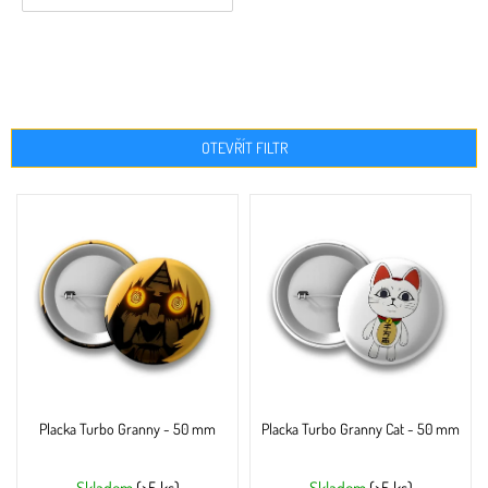
OTEVŘÍT FILTR
V
ý
p
i
s
p
r
o
d
u
Placka Turbo Granny - 50 mm
Placka Turbo Granny Cat - 50 mm
k
t