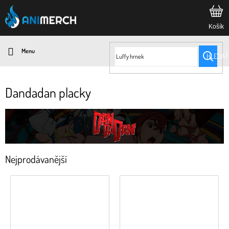
Přejít
na
obsah
HLEDAT
Dandadan placky
Nejprodávanější