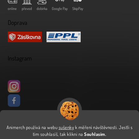
online
převod
dobírka
Google Pay
SkipPay
Doprava
Instagram
Animerch používá na webu
sušenky
k měření návštěvnosti
.
Jestli s
Vytvořil Shoptet
tím souhlasíš, tak klikni na
Souhlasím.