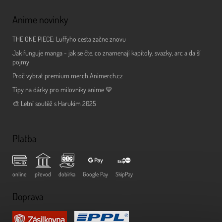
Anime novinky
THE ONE PIECE: Luffyho cesta začne znovu
Jak funguje manga - jak se čte, co znamenají kapitoly, svazky, arc a další
pojmy
Proč vybrat premium merch Animerch.cz
Tipy na dárky pro milovníky anime 💙
🎨 Letní soutěž s Harukim 2025
Platba
online
převod
dobírka
Google Pay
SkipPay
Doprava