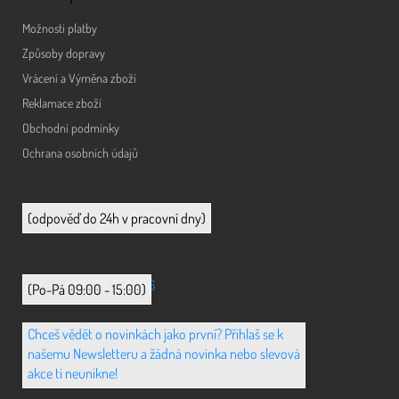
Možnosti platby
Způsoby dopravy
Vrácení a Výměna zboží
Reklamace zboží
Obchodní podmínky
Ochrana osobních údajů
info@animerch.cz
(odpověď do 24h v pracovní dny)
+420 702 851 036
(Po-Pá 09:00 - 15:00)
Chceš vědět o novinkách jako první? Přihlaš se k
našemu Newsletteru a žádná novinka nebo slevová
akce ti neunikne!