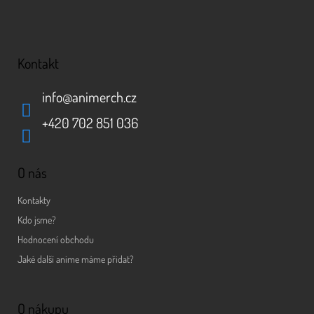
Kontakt
info
@
animerch.cz
+420 702 851 036
O nás
Kontakty
Kdo jsme?
Hodnocení obchodu
Jaké další anime máme přidat?
O nákupu