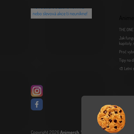
první? Přihlaš se k našemu
Newsletteru a žádná novinka
nebo slevová akce ti neunikne!
Anime
THE ONE 
Jak fungu
kapitoly,
Proč vyb
Tipy na d
🎨 Letní
Copyright 2026
Animerch
. Všechna práva vyhrazena.
Upr