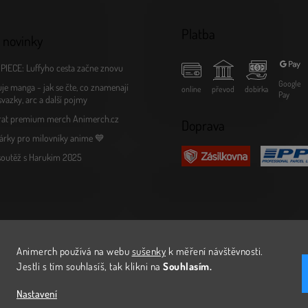
Platba
 novinky
PIECE: Luffyho cesta začne znovu
Google
je manga - jak se čte, co znamenají
online
převod
dobírka
Pay
 svazky, arc a další pojmy
rat premium merch Animerch.cz
Doprava
árky pro milovníky anime 💙
 soutěž s Harukim 2025
Animerch používá na webu
sušenky
k měření návštěvnosti
.
Jestli s tím souhlasíš, tak klikni na
Souhlasím.
Nastavení
avit nastavení cookies