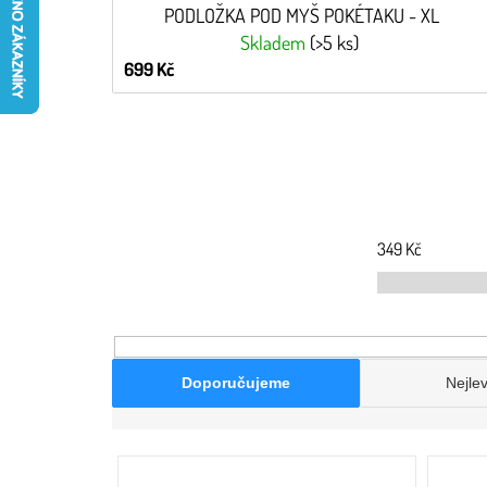
PODLOŽKA POD MYŠ POKÉTAKU - XL
Skladem
(>5 ks)
699 Kč
349
Kč
Doporučujeme
Nejlev
V
ý