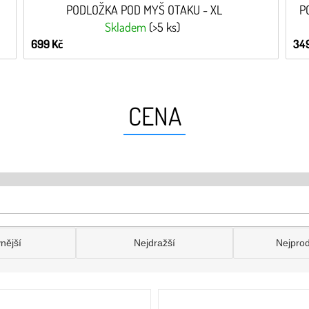
PODLOŽKA POD MYŠ OTAKU - XL
P
Skladem
(>5 ks)
699 Kč
349
CENA
nější
Nejdražší
Nejpro