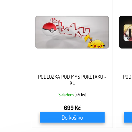
p
i
s
p
r
o
d
u
k
t
ů
PODLOŽKA POD MYŠ POKÉTAKU -
POD
XL
Skladem
(>5 ks)
699 Kč
Do košíku