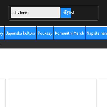
HLEDAT
xy
Japonská kultura
Poukazy
Komunitní Merch
Napište ná
š