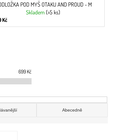
ODLOŽKA POD MYŠ OTAKU AND PROUD - M
Skladem
(>5 ks)
 Kč
699
Kč
dávanější
Abecedně