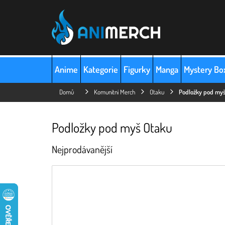
Přejít
na
obsah
Anime
Kategorie
Figurky
Manga
Mystery Bo
Domů
Komunitní Merch
Otaku
Podložky pod my
Podložky pod myš Otaku
Nejprodávanější