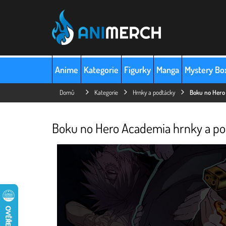
Přejít
na
obsah
Anime
Kategorie
Figurky
Manga
Mystery Bo
Domů
Kategorie
Hrnky a podtácky
Boku no Hero
Boku no Hero Academia hrnky a p