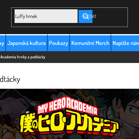
HLEDAT
xy
Japonská kultura
Poukazy
Komunitní Merch
Napište ná
 Academia hrnky a podtácky
odtácky