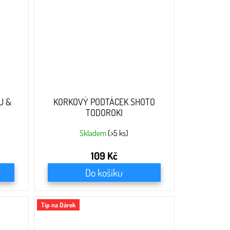
U &
KORKOVÝ PODTÁCEK SHOTO
TODOROKI
Skladem
(>5 ks)
109 Kč
Do košíku
Tip na Dárek