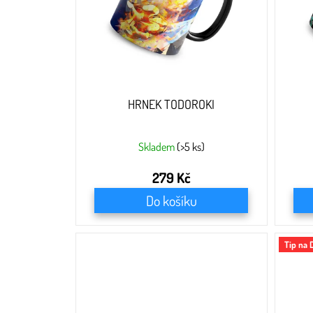
o
d
u
k
t
ů
HRNEK TODOROKI
Skladem
(>5 ks)
279 Kč
Do košíku
Tip na 