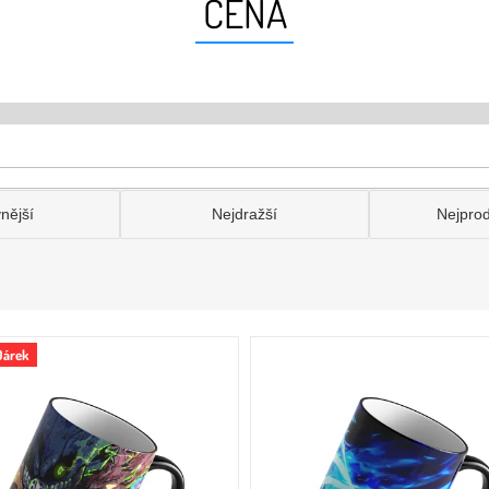
CENA
nější
Nejdražší
Nejpro
Dárek