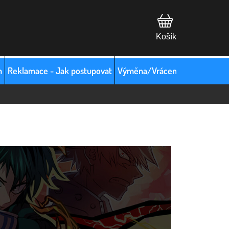
m
Reklamace - Jak postupovat
Výměna/Vrácení zboží
Hodno