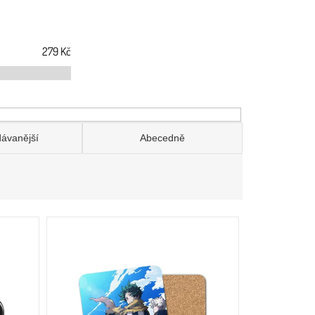
279
Kč
dávanější
Abecedně