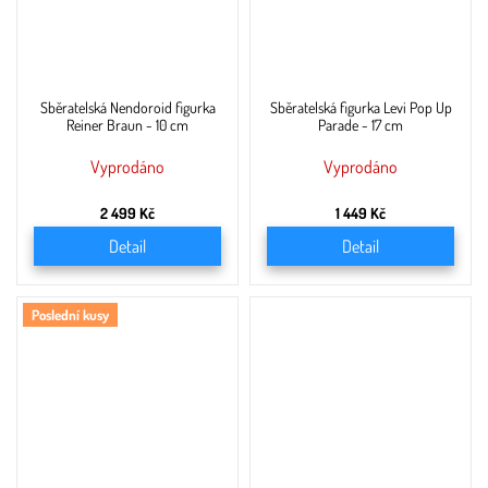
Sběratelská Nendoroid figurka
Sběratelská figurka Levi Pop Up
Reiner Braun - 10 cm
Parade - 17 cm
Vyprodáno
Vyprodáno
2 499 Kč
1 449 Kč
Detail
Detail
Poslední kusy