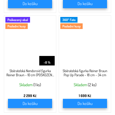
Do košíku
Do košíku
Poškozený obal
360° Foto
Poslední kusy
Poslední kusy
2 499 Kč
–8 %
Sběratelská Nendoroid figurka
Sběratelská figurka Reiner Braun
Reiner Braun - 10 cm (POŠKOZENÝ
Pop Up Parade - 18 cm - 34 cm
OBAL)
Skladem
(1 ks)
Skladem
(2 ks)
2 299 Kč
1 699 Kč
Do košíku
Do košíku