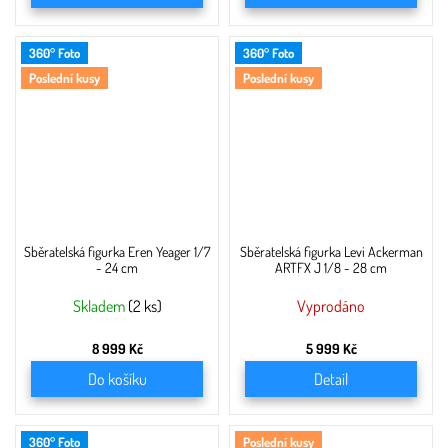
360° Foto
360° Foto
Poslední kusy
Poslední kusy
Sběratelská figurka Eren Yeager 1/7
Sběratelská figurka Levi Ackerman
- 24 cm
ARTFX J 1/8 - 28 cm
Skladem
(2 ks)
Vyprodáno
8 999 Kč
5 999 Kč
Do košíku
Detail
360° Foto
Poslední kusy