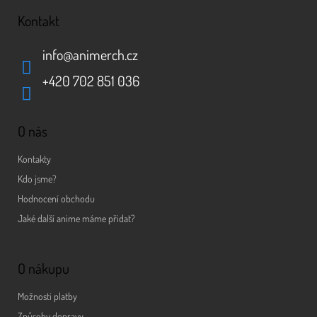
Kontakt
info
@
animerch.cz
+420 702 851 036
O nás
Kontakty
Kdo jsme?
Hodnocení obchodu
Jaké další anime máme přidat?
O nákupu
Možnosti platby
Způsoby dopravy