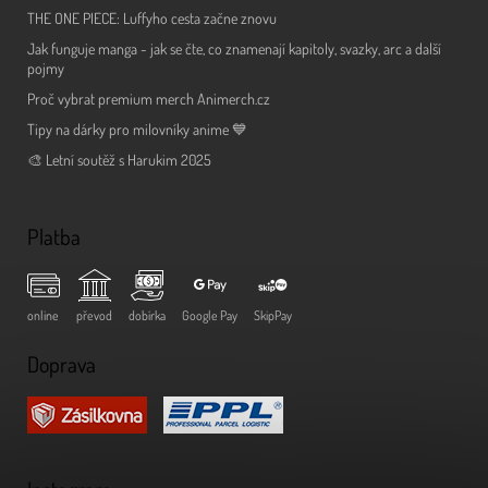
THE ONE PIECE: Luffyho cesta začne znovu
Jak funguje manga - jak se čte, co znamenají kapitoly, svazky, arc a další
pojmy
Proč vybrat premium merch Animerch.cz
Tipy na dárky pro milovníky anime 💙
🎨 Letní soutěž s Harukim 2025
Platba
online
převod
dobírka
Google Pay
SkipPay
Doprava