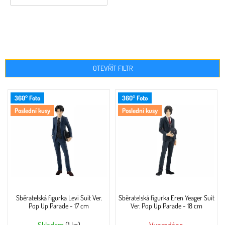
OTEVŘÍT FILTR
V
360° Foto
360° Foto
ý
Poslední kusy
Poslední kusy
p
i
s
p
r
o
d
u
Sběratelská figurka Levi Suit Ver.
Sběratelská figurka Eren Yeager Suit
k
Pop Up Parade - 17 cm
Ver. Pop Up Parade - 18 cm
t