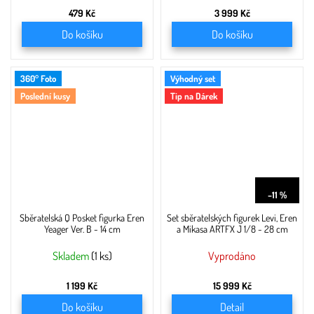
479 Kč
3 999 Kč
Do košíku
Do košíku
360° Foto
Výhodný set
Poslední kusy
Tip na Dárek
17 997 Kč
–11 %
Sběratelská Q Posket figurka Eren
Set sběratelských figurek Levi, Eren
Yeager Ver. B - 14 cm
a Mikasa ARTFX J 1/8 - 28 cm
Skladem
(1 ks)
Vyprodáno
1 199 Kč
15 999 Kč
Do košíku
Detail