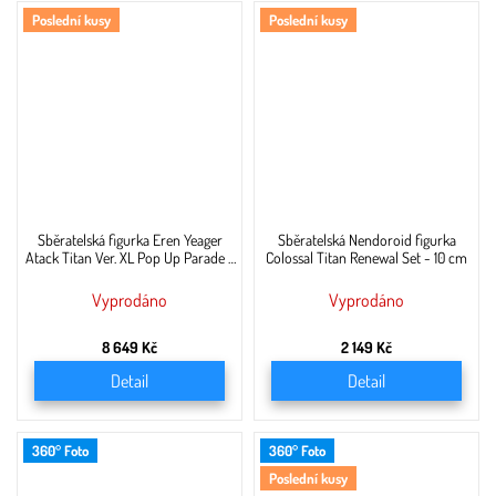
Poslední kusy
Poslední kusy
Sběratelská figurka Eren Yeager
Sběratelská Nendoroid figurka
Atack Titan Ver. XL Pop Up Parade -
Colossal Titan Renewal Set - 10 cm
34 cm
Vyprodáno
Vyprodáno
8 649 Kč
2 149 Kč
Detail
Detail
360° Foto
360° Foto
Poslední kusy