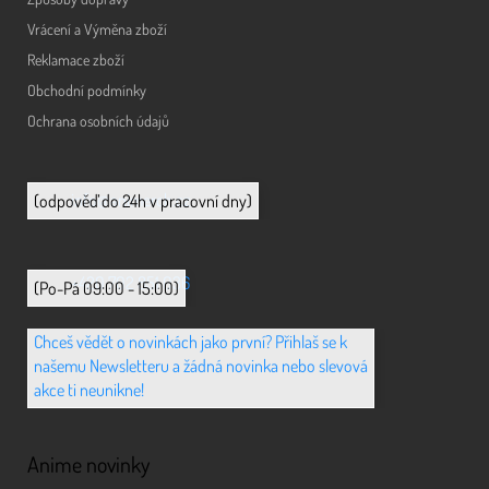
Vrácení a Výměna zboží
Reklamace zboží
Obchodní podmínky
Ochrana osobních údajů
info@animerch.cz
(odpověď do 24h v pracovní dny)
+420 702 851 036
(Po-Pá 09:00 - 15:00)
Chceš vědět o novinkách jako první? Přihlaš se k
našemu Newsletteru a žádná novinka nebo slevová
akce ti neunikne!
Anime novinky