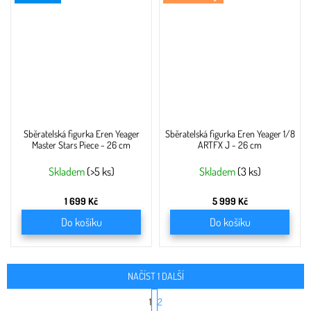
Sběratelská figurka Eren Yeager
Sběratelská figurka Eren Yeager 1/8
Master Stars Piece - 26 cm
ARTFX J - 26 cm
Skladem
(>5 ks)
Skladem
(3 ks)
1 699 Kč
5 999 Kč
Do košíku
Do košíku
NAČÍST 1 DALŠÍ
S
1
2
t