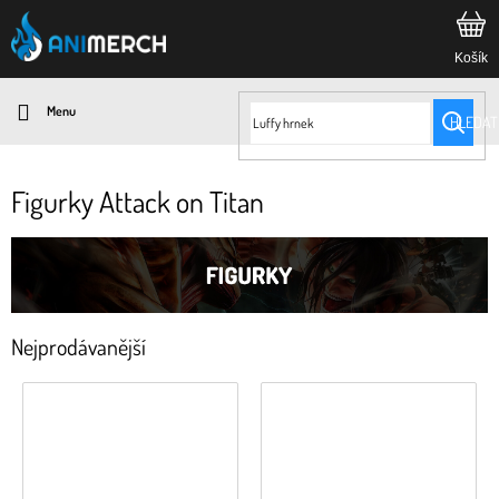
Přejít
na
obsah
HLEDAT
Figurky Attack on Titan
Nejprodávanější