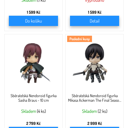
ů
Skladem
(1 ks)
Vyprodáno
1 599 Kč
1 599 Kč
Do košíku
Detail
Poslední kusy
Sběratelská Nendoroid figurka
Sběratelská Nendoroid figurka
Sasha Braus - 10 cm
Mikasa Ackerman The Final Season
Ver. - 10 cm
Skladem
(4 ks)
Skladem
(2 ks)
2 799 Kč
2 999 Kč