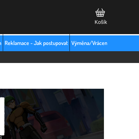
m
Reklamace - Jak postupovat
Výměna/Vrácení zboží
Hodno