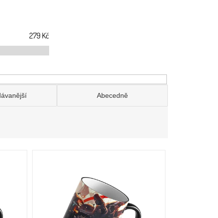
279
Kč
dávanější
Abecedně