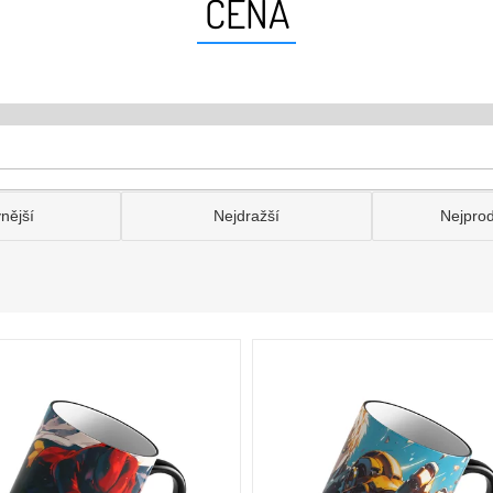
CENA
nější
Nejdražší
Nejpro