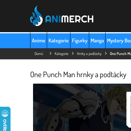
Přejít
na
obsah
Anime
Kategorie
Figurky
Manga
Mystery Bo
Domů
Kategorie
Hrnky a podtácky
One Punch Ma
One Punch Man hrnky a podtácky