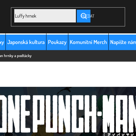
HLEDAT
xy
Japonská kultura
Poukazy
Komunitní Merch
Napište ná
n hrnky a podtácky