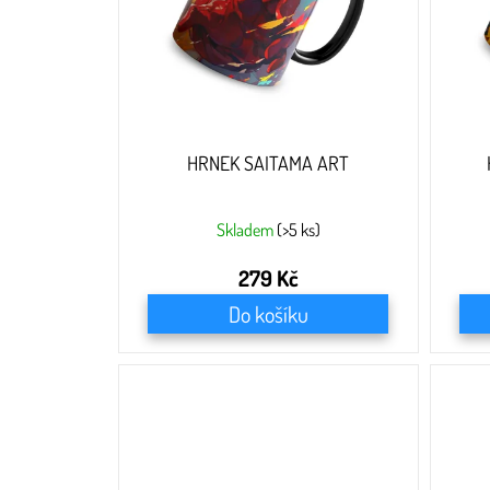
o
d
u
k
t
ů
HRNEK SAITAMA ART
Skladem
(>5 ks)
279 Kč
Do košíku