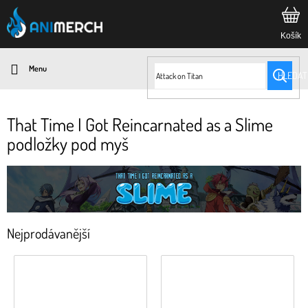
Přejít
na
obsah
HLEDAT
That Time I Got Reincarnated as a Slime
podložky pod myš
Nejprodávanější