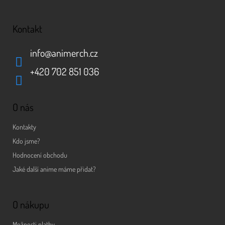
Kontakt
info
@
animerch.cz
+420 702 851 036
O nás
Kontakty
Kdo jsme?
Hodnocení obchodu
Jaké další anime máme přidat?
O nákupu
Možnosti platby