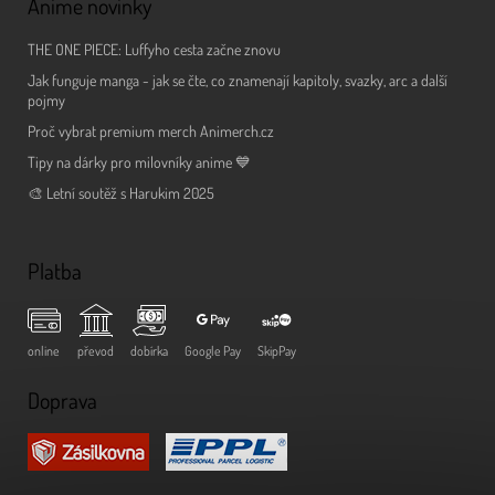
Anime novinky
THE ONE PIECE: Luffyho cesta začne znovu
Jak funguje manga - jak se čte, co znamenají kapitoly, svazky, arc a další
pojmy
Proč vybrat premium merch Animerch.cz
Tipy na dárky pro milovníky anime 💙
🎨 Letní soutěž s Harukim 2025
Platba
online
převod
dobírka
Google Pay
SkipPay
Doprava