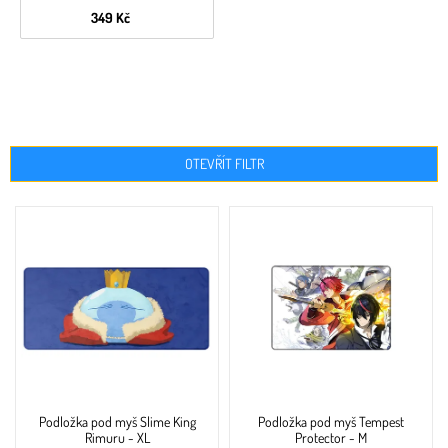
349 Kč
OTEVŘÍT FILTR
V
ý
p
i
s
p
r
o
d
u
Podložka pod myš Slime King
Podložka pod myš Tempest
k
Rimuru - XL
Protector - M