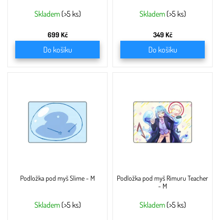
t
ů
Skladem
(>5 ks)
Skladem
(>5 ks)
699 Kč
349 Kč
Do košíku
Do košíku
Podložka pod myš Slime - M
Podložka pod myš Rimuru Teacher
- M
Skladem
(>5 ks)
Skladem
(>5 ks)