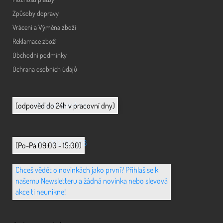
Způsoby dopravy
Vrácení a Výměna zboží
Reklamace zboží
Obchodní podmínky
Ochrana osobních údajů
info@animerch.cz
(odpověď do 24h v pracovní dny)
+420 702 851 036
(Po-Pá 09:00 - 15:00)
Chceš vědět o novinkách jako první? Přihlaš se k
našemu Newsletteru a žádná novinka nebo slevová
akce ti neunikne!