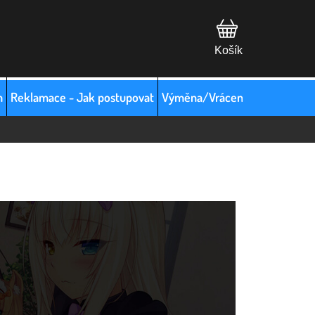
m
Reklamace - Jak postupovat
Výměna/Vrácení zboží
Hodno