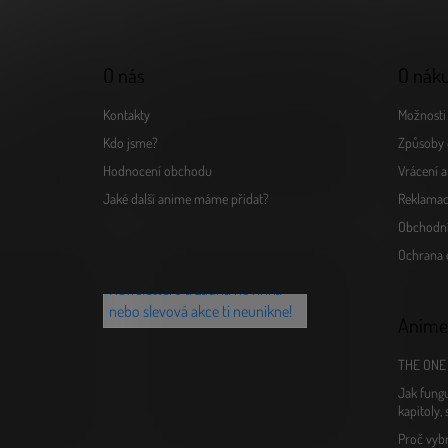
í
O nás
O nák
Kontakty
Možnosti 
Kdo jsme?
Způsoby 
Hodnocení obchodu
Vrácení 
Jaké další anime máme přidat?
Reklamac
Obchodn
Chceš vědět o novinkách jako
Ochrana 
první? Přihlaš se k našemu
Newsletteru a žádná novinka
nebo slevová akce ti neunikne!
Anime
THE ONE 
Jak fungu
kapitoly,
Proč vyb