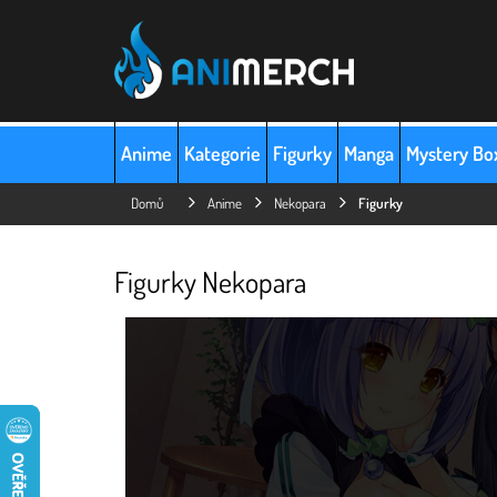
Přejít
na
obsah
Anime
Kategorie
Figurky
Manga
Mystery Bo
Domů
Anime
Nekopara
Figurky
Figurky Nekopara