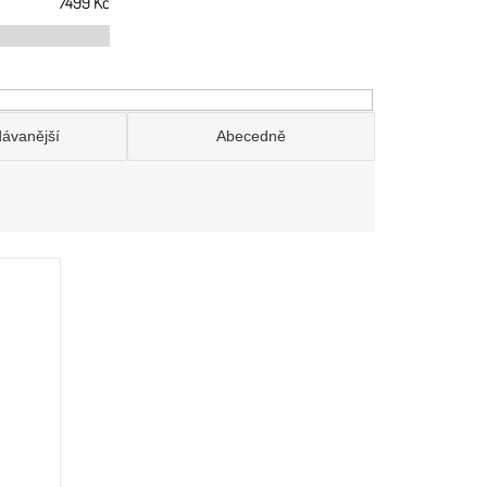
7499
Kč
dávanější
Abecedně