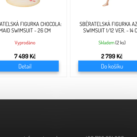
ATELSKÁ FIGURKA CHOCOLA:
SBĚRATELSKÁ FIGURKA AZ
MAID SWIMSUIT - 26 CM
SWIMSUIT 1/12 VER. - 14 
Vyprodáno
Skladem
(2 ks)
7 499 Kč
2 799 Kč
Detail
Do košíku
O
v
l
á
d
a
c
í
p