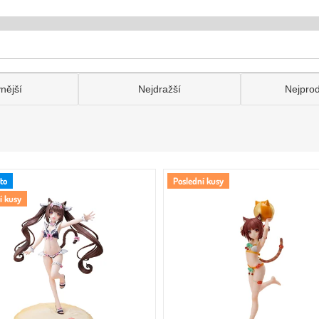
nější
Nejdražší
Nejpro
to
Poslední kusy
í kusy