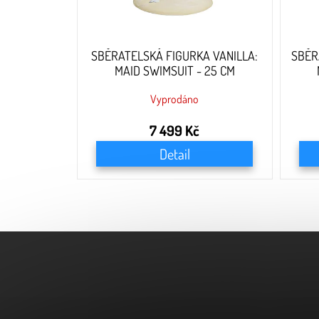
k
t
ů
SBĚRATELSKÁ FIGURKA VANILLA:
SBĚR
MAID SWIMSUIT - 25 CM
Vyprodáno
7 499 Kč
Detail
Z
á
p
a
t