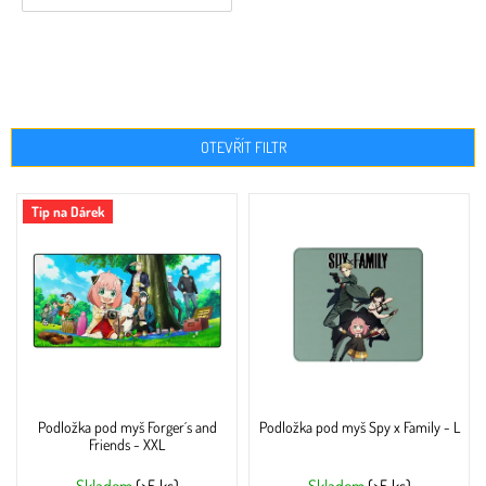
OTEVŘÍT FILTR
V
Tip na Dárek
ý
p
i
s
p
r
o
d
u
Podložka pod myš Forger´s and
Podložka pod myš Spy x Family - L
k
Friends - XXL
t