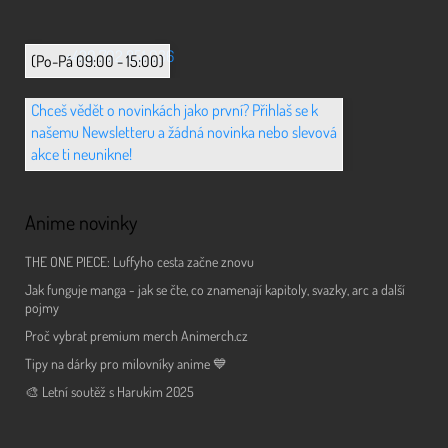
+420 702 851 036
(Po-Pá 09:00 - 15:00)
Chceš vědět o novinkách jako první? Přihlaš se k
našemu Newsletteru a žádná novinka nebo slevová
akce ti neunikne!
Anime novinky
THE ONE PIECE: Luffyho cesta začne znovu
Jak funguje manga - jak se čte, co znamenají kapitoly, svazky, arc a další
pojmy
Proč vybrat premium merch Animerch.cz
Tipy na dárky pro milovníky anime 💙
🎨 Letní soutěž s Harukim 2025