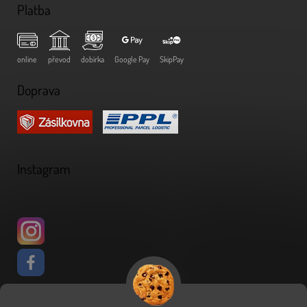
Platba
online
převod
dobírka
Google Pay
SkipPay
Doprava
Instagram