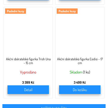
Poslední kusy
Poslední kusy
Akční sběratelská figurka Trish Una
Akční sběratelská figurka Esidisi - 17
- 15 cm
cm
Vyprodáno
Skladem
(1 ks)
3 399 Kč
3 499 Kč
Detail
Do košíku