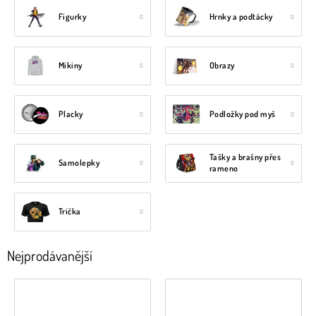
Figurky
Hrnky a podtácky
Mikiny
Obrazy
Placky
Podložky pod myš
Tašky a brašny přes
Samolepky
rameno
Trička
Nejprodávanější