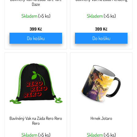
k
Daze
t
ů
Skladem
(>5 ks)
Skladem
(>5 ks)
399 Kč
399 Kč
Do košíku
Do košíku
Bavlněný Vak na Záda Rero Rero
Hrnek Jotaro
Rero
Skladem
(>5 ks)
Skladem
(>5 ks)