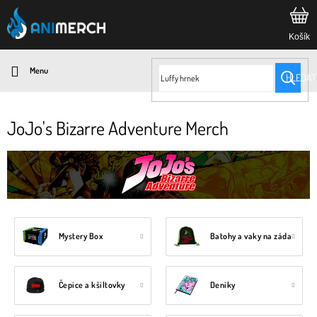
Přejít
na
obsah
HLEDAT
JoJo's Bizarre Adventure Merch
Mystery Box
Batohy a vaky na záda
Čepice a kšiltovky
Deníky