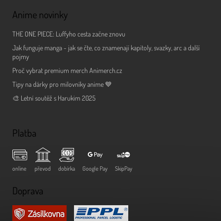
Anime novinky
THE ONE PIECE: Luffyho cesta začne znovu
Jak funguje manga - jak se čte, co znamenají kapitoly, svazky, arc a další
pojmy
Proč vybrat premium merch Animerch.cz
Tipy na dárky pro milovníky anime 💙
🎨 Letní soutěž s Harukim 2025
Platba
online
převod
dobírka
Google Pay
SkipPay
Doprava