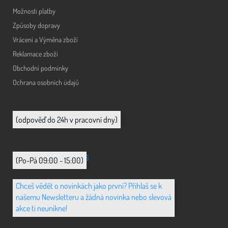
Možnosti platby
Způsoby dopravy
Vrácení a Výměna zboží
Reklamace zboží
Obchodní podmínky
Ochrana osobních údajů
info@animerch.cz
(odpověď do 24h v pracovní dny)
+420 702 851 036
(Po-Pá 09:00 - 15:00)
Chceš vědět o novinkách jako první? Přihlaš se k
našemu Newsletteru a žádná novinka nebo slevová
akce ti neunikne!