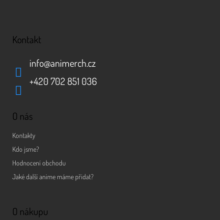
Kontakt
info
@
animerch.cz
+420 702 851 036
O nás
Kontakty
Kdo jsme?
Hodnocení obchodu
Jaké další anime máme přidat?
O nákupu