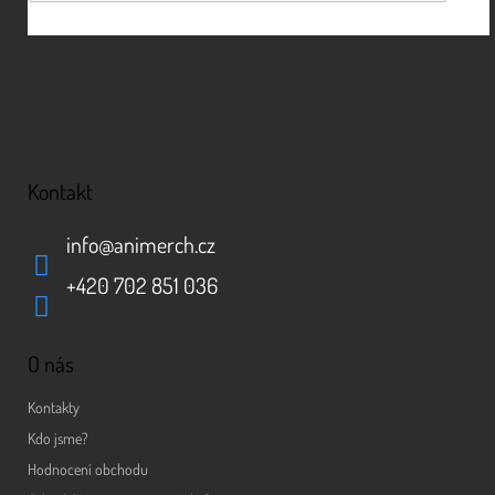
Kontakt
info
@
animerch.cz
+420 702 851 036
O nás
Kontakty
Kdo jsme?
Hodnocení obchodu