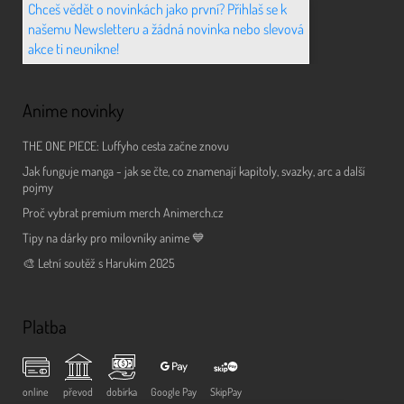
Chceš vědět o novinkách jako první? Přihlaš se k
našemu Newsletteru a žádná novinka nebo slevová
akce ti neunikne!
Anime novinky
THE ONE PIECE: Luffyho cesta začne znovu
Jak funguje manga - jak se čte, co znamenají kapitoly, svazky, arc a další
pojmy
Proč vybrat premium merch Animerch.cz
Tipy na dárky pro milovníky anime 💙
🎨 Letní soutěž s Harukim 2025
Platba
online
převod
dobírka
Google Pay
SkipPay