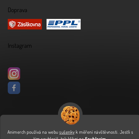
Doprava
Instagram
Vytvořil Shoptet
Animerch používá na webu
sušenky
k měření návštěvnosti
.
Jestli s
Copyright 2026
Animerch
. Všechna práva vyhrazena.
Upravit
tím souhlasíš, tak klikni na
Souhlasím.