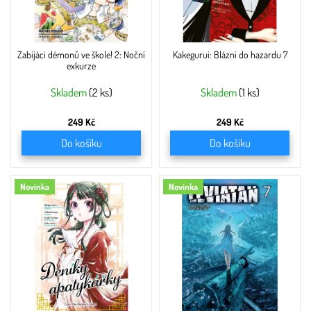
Zabijáci démonů ve škole! 2: Noční
Kakegurui: Blázni do hazardu 7
exkurze
Skladem
(2 ks)
Skladem
(1 ks)
249 Kč
249 Kč
Do košíku
Do košíku
Novinka
Novinka