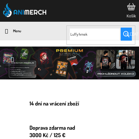
Přejít
na
obsah
HLEDAT
Předchozí
Násle
14 dní na vrácení zboží
Doprava zdarma nad
3000 Kč / 125 €