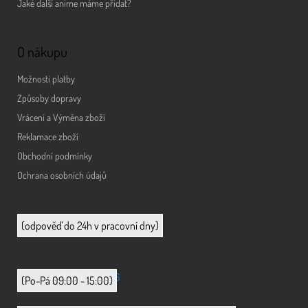
Jaké další anime máme přidat?
O nákupu
Možnosti platby
Způsoby dopravy
Vrácení a Výměna zboží
Reklamace zboží
Obchodní podmínky
Ochrana osobních údajů
info@animerch.cz
(odpověď do 24h v pracovní dny)
+420 702 851 036
(Po-Pá 09:00 - 15:00)