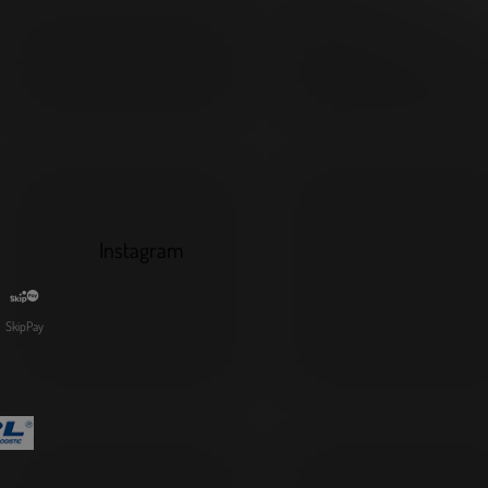
Instagram
SkipPay