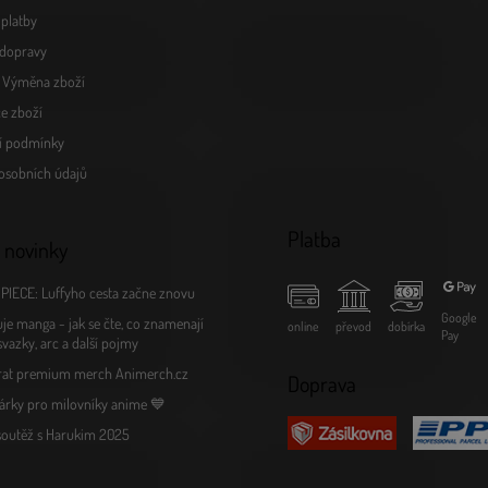
platby
dopravy
a Výměna zboží
e zboží
í podmínky
osobních údajů
Platba
 novinky
PIECE: Luffyho cesta začne znovu
Google
je manga - jak se čte, co znamenají
online
převod
dobírka
Pay
 svazky, arc a další pojmy
rat premium merch Animerch.cz
Doprava
árky pro milovníky anime 💙
 soutěž s Harukim 2025