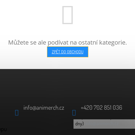
Můžete se ale podívat na ostatní kategorie.
ZPĚT DO OBCHODU
info
@
animerch.cz
+420 702 851 036
(odpověď do 24h v pracovní
info@animerch.cz
dny)
upu