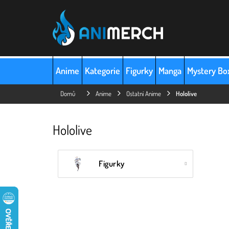
Přejít
na
obsah
Anime
Kategorie
Figurky
Manga
Mystery Bo
Domů
Anime
Ostatní Anime
Hololive
Hololive
Figurky