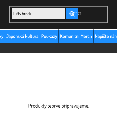
HLEDAT
xy
Japonská kultura
Poukazy
Komunitní Merch
Napište ná
Produkty teprve připravujeme.