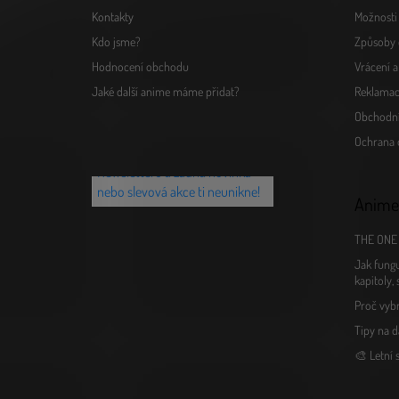
Kontakty
Možnosti 
Kdo jsme?
Způsoby 
Hodnocení obchodu
Vrácení 
Jaké další anime máme přidat?
Reklamac
Obchodn
Chceš vědět o novinkách jako
Ochrana 
první? Přihlaš se k našemu
Newsletteru a žádná novinka
nebo slevová akce ti neunikne!
Anime
THE ONE 
Jak fungu
kapitoly,
Proč vyb
Tipy na d
🎨 Letní