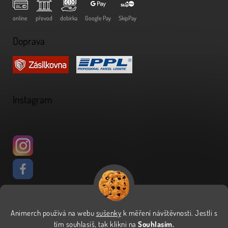
online
převod
dobírka
Google Pay
SkipPay
Doprava
Instagram
Animerch používá na webu
sušenky
k měření návštěvnosti
.
Jestli s
Vytvořil Shoptet
tím souhlasíš, tak klikni na
Souhlasím.