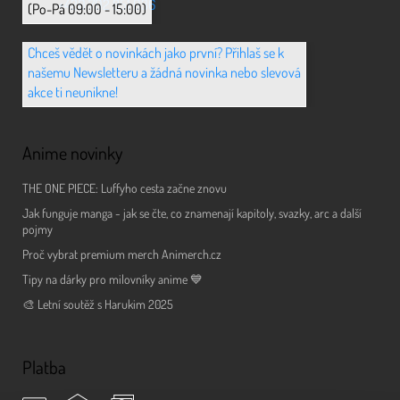
+420 702 851 036
(Po-Pá 09:00 - 15:00)
Chceš vědět o novinkách jako první? Přihlaš se k
našemu Newsletteru a žádná novinka nebo slevová
akce ti neunikne!
Anime novinky
THE ONE PIECE: Luffyho cesta začne znovu
Jak funguje manga - jak se čte, co znamenají kapitoly, svazky, arc a další
pojmy
Proč vybrat premium merch Animerch.cz
Tipy na dárky pro milovníky anime 💙
🎨 Letní soutěž s Harukim 2025
Platba