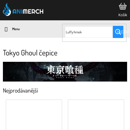
Přejít
na
obsah
HLEDAT
Tokyo Ghoul čepice
Nejprodávanější