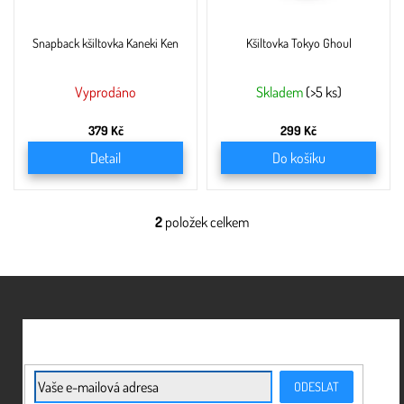
d
u
Snapback kšiltovka Kaneki Ken
Kšiltovka Tokyo Ghoul
k
t
ů
Vyprodáno
Skladem
(>5 ks)
379 Kč
299 Kč
Detail
Do košíku
2
položek celkem
O
v
l
á
Z
d
á
a
c
p
í
a
p
t
E-mail
r
ODESLAT
í
v