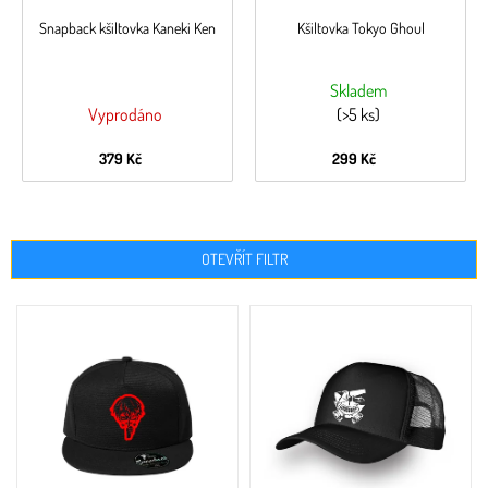
Snapback kšiltovka Kaneki Ken
Kšiltovka Tokyo Ghoul
Skladem
Vyprodáno
(>5 ks)
379 Kč
299 Kč
OTEVŘÍT FILTR
V
ý
p
i
s
p
r
o