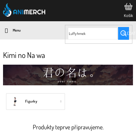
Přejít
na
obsah
HLEDAT
Kimi no Na wa
Figurky
Produkty teprve připravujeme.