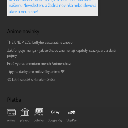
našemu Newsletteru a žádná novinka nebo slevová
akce ti neunikne!
Anime novinky
THE ONE PIECE: Luffyho cesta začne znovu
Jak funguje manga - jak se čte, co znamenají kapitoly, svazky, arc a další
pojmy
Proč vybrat premium merch Animerch.cz
Tipy na dárky pro milovníky anime 💙
🎨 Letní soutěž s Harukim 2025
Platba
online
převod
dobírka
Google Pay
SkipPay