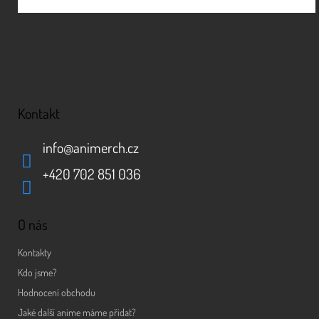
Kontakt
info
@
animerch.cz
+420 702 851 036
O nás
Kontakty
Kdo jsme?
Hodnocení obchodu
Jaké další anime máme přidat?