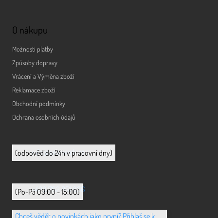
O nákupu
Možnosti platby
Způsoby dopravy
Vrácení a Výměna zboží
Reklamace zboží
Obchodní podmínky
Ochrana osobních údajů
info@animerch.cz
(odpověď do 24h v pracovní dny)
+420 702 851 036
(Po-Pá 09:00 - 15:00)
Chceš vědět o novinkách jako první? Přihlaš se k