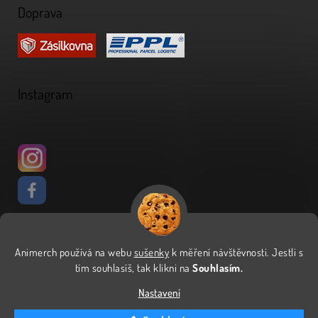
Doprava
Instagram
Animerch používá na webu
sušenky
k měření návštěvnosti
.
Jestli s
Vytvořil Shoptet
tím souhlasíš, tak klikni na
Souhlasím.
Nastavení
Copyright 2026
Animerch
. Všechna práva vyhrazena.
Upravit