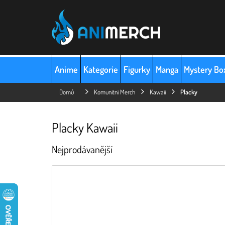
Přejít
na
obsah
Anime
Kategorie
Figurky
Manga
Mystery Bo
Domů
Komunitní Merch
Kawaii
Placky
Placky Kawaii
Nejprodávanější