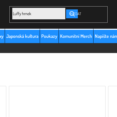
HLEDAT
xy
Japonská kultura
Poukazy
Komunitní Merch
Napište ná