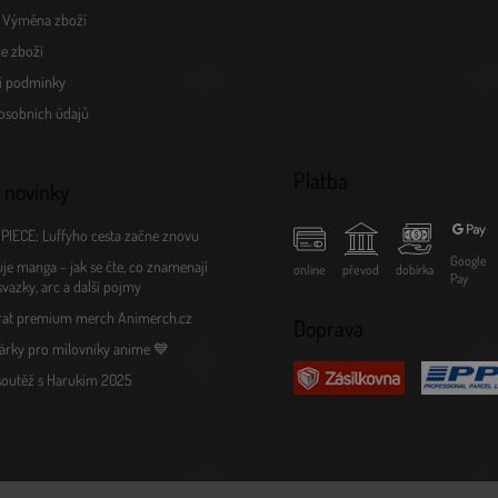
s
a Výměna zboží
u
e zboží
í podmínky
osobních údajů
Platba
 novinky
PIECE: Luffyho cesta začne znovu
Google
je manga - jak se čte, co znamenají
online
převod
dobírka
Pay
 svazky, arc a další pojmy
rat premium merch Animerch.cz
Doprava
árky pro milovníky anime 💙
 soutěž s Harukim 2025