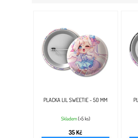
V
ý
p
i
s
p
r
o
d
u
k
t
ů
PLACKA LIL SWEETIE - 50 MM
P
Skladem
(>5 ks)
35 Kč