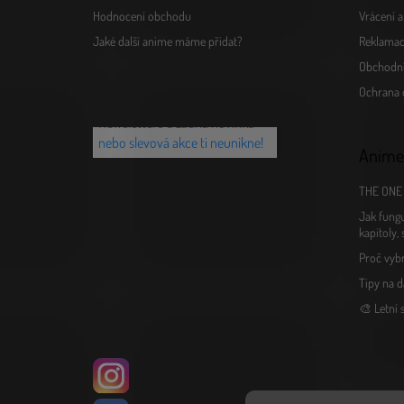
Hodnocení obchodu
Vrácení 
Jaké další anime máme přidat?
Reklamac
Obchodn
Chceš vědět o novinkách jako
Ochrana 
první? Přihlaš se k našemu
Newsletteru a žádná novinka
nebo slevová akce ti neunikne!
Anime
THE ONE 
Jak fungu
kapitoly,
Proč vyb
Tipy na d
🎨 Letní