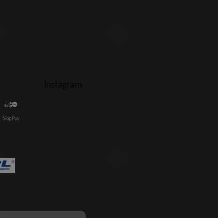
Instagram
SkipPay