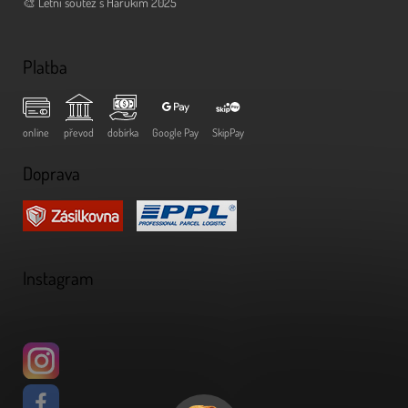
🎨 Letní soutěž s Harukim 2025
Platba
online
převod
dobírka
Google Pay
SkipPay
Doprava
Instagram