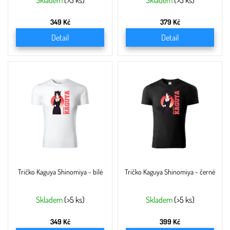
ů
Skladem
(>5 ks)
Skladem
(>5 ks)
349 Kč
379 Kč
Detail
Detail
Tričko Kaguya Shinomiya - bílé
Tričko Kaguya Shinomiya - černé
Skladem
(>5 ks)
Skladem
(>5 ks)
349 Kč
399 Kč