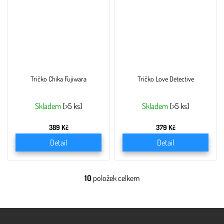
Tričko Chika Fujiwara
Tričko Love Detective
Skladem
(>5 ks)
Skladem
(>5 ks)
389 Kč
379 Kč
Detail
Detail
10
položek celkem
O
v
l
á
Z
d