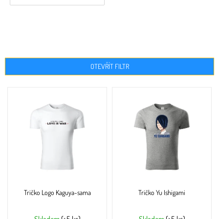
OTEVŘÍT FILTR
V
ý
p
i
s
p
r
o
d
u
Tričko Logo Kaguya-sama
Tričko Yu Ishigami
k
t