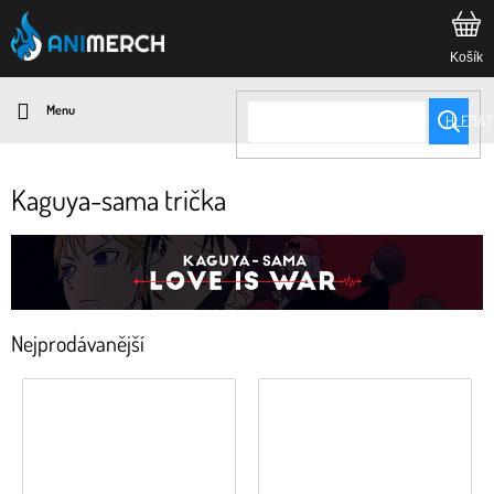
Přejít
na
obsah
HLEDAT
Kaguya-sama trička
Nejprodávanější