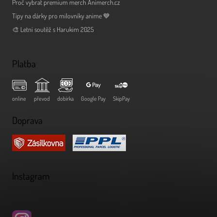
Proč vybrat premium merch Animerch.cz
Tipy na dárky pro milovníky anime 💙
🎨 Letní soutěž s Harukim 2025
Platba
online
převod
dobírka
Google Pay
SkipPay
Doprava
Instagram