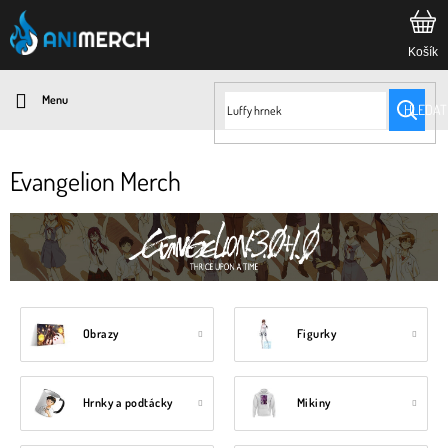
Přejít
na
obsah
HLEDAT
Evangelion Merch
Obrazy
Figurky
Hrnky a podtácky
Mikiny