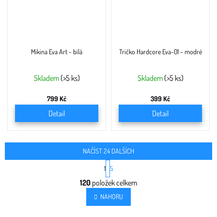
Mikina Eva Art - bílá
Tričko Hardcore Eva-01 - modré
Skladem
(>5 ks)
Skladem
(>5 ks)
799 Kč
399 Kč
Detail
Detail
NAČÍST 24 DALŠÍCH
S
1
5
t
O
r
120
položek celkem
v
á
l
n
NAHORU
k
á
o
d