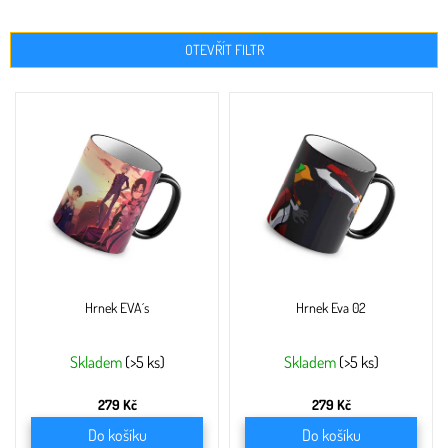
OTEVŘÍT FILTR
V
ý
p
i
s
p
r
o
d
u
Hrnek EVA´s
Hrnek Eva 02
k
t
ů
Skladem
(>5 ks)
Skladem
(>5 ks)
279 Kč
279 Kč
Do košíku
Do košíku