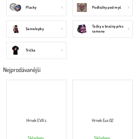
Placky
Podložky pod myš
Tašky a brašny přes
Samolepky
rameno
Trička
Nejprodávanější
Hrnek EVA´s
Hrnek Eva 02
Skladem
Skladem