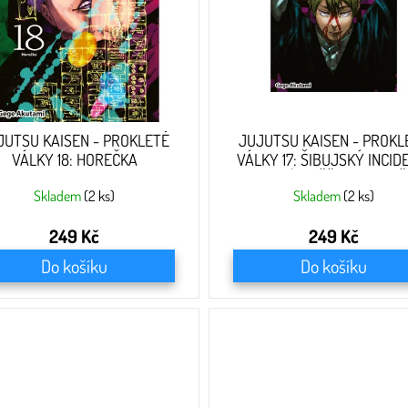
JUTSU KAISEN - PROKLETÉ
JUJUTSU KAISEN - PROKL
VÁLKY 18: HOREČKA
VÁLKY 17: ŠIBUJSKÝ INCID
DVAKRÁT MĚŘ, JEDNOU 
Skladem
(2 ks)
Skladem
(2 ks)
249 Kč
249 Kč
Do košíku
Do košíku