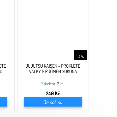
269 Kč
–7 %
ETÉ
JUJUTSU KAISEN - PROKLETÉ
NO
VÁLKY 1: RJÓMEN SUKUNA
Průměrné
Skladem
(2 ks)
hodnocení
produktu
249 Kč
je
Do košíku
5,0
z
5