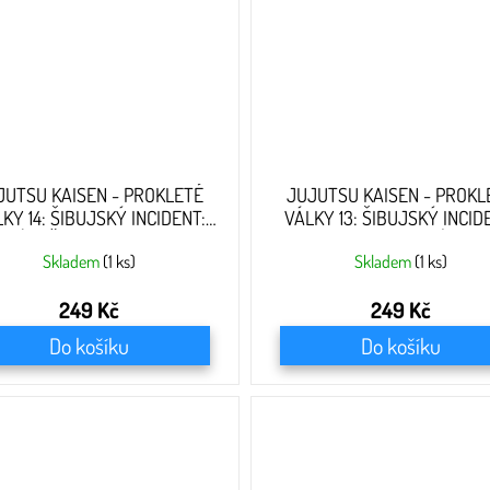
JUTSU KAISEN - PROKLETÉ
JUJUTSU KAISEN - PROKL
KY 14: ŠIBUJSKÝ INCIDENT:
VÁLKY 13: ŠIBUJSKÝ INCID
PRÁVNĚ SE ROZHODNOUT
HROMOBITÍ
Skladem
(1 ks)
Skladem
(1 ks)
249 Kč
249 Kč
Do košíku
Do košíku