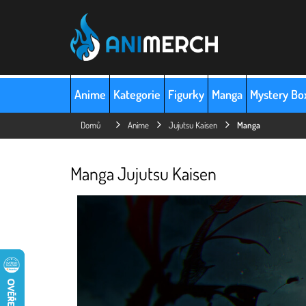
Přejít
na
obsah
Anime
Kategorie
Figurky
Manga
Mystery Bo
Domů
Anime
Jujutsu Kaisen
Manga
Manga Jujutsu Kaisen