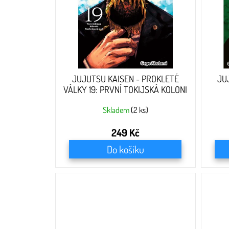
r
o
d
u
k
t
ů
JUJUTSU KAISEN - PROKLETÉ
JU
VÁLKY 19: PRVNÍ TOKIJSKÁ KOLONI
Skladem
(2 ks)
249 Kč
Do košíku