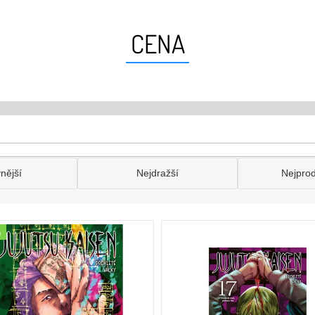
CENA
nější
Nejdražší
Nejpro
a