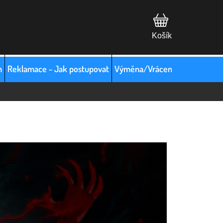
m
Reklamace - Jak postupovat
Výměna/Vrácení zboží
Hodno