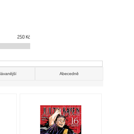
250
Kč
dávanější
Abecedně