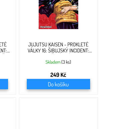
ETÉ
JUJUTSU KAISEN - PROKLETÉ
ENT:
VÁLKY 16: ŠIBUJSKÝ INCIDENT:
ŘEŽ
UZAVŘENÍ BRÁNY
Skladem
(3 ks)
249 Kč
Do košíku