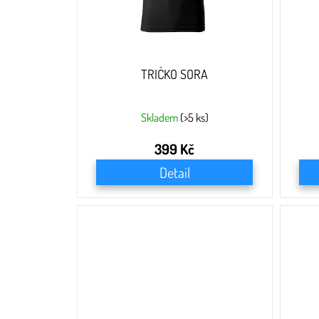
u
k
t
ů
TRIČKO SORA
Skladem
(>5 ks)
399 Kč
Detail