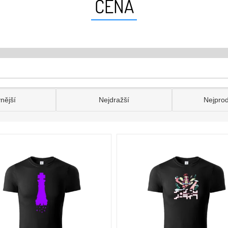
CENA
nější
Nejdražší
Nejpro