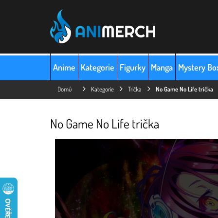
Přejít
na
obsah
Anime
Kategorie
Figurky
Manga
Mystery Bo
Domů
Kategorie
Trička
No Game No Life trička
No Game No Life trička