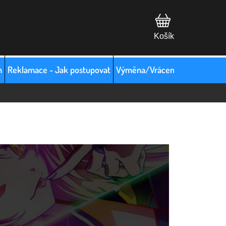
m
Reklamace - Jak postupovat
Výměna/Vrácení zboží
Hodno