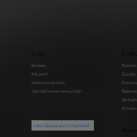
á
p
a
t
í
O nás
O nák
Kontakty
Možnosti 
Kdo jsme?
Způsoby 
Hodnocení obchodu
Vrácení 
Jaké další anime máme přidat?
Reklamac
Obchodn
Chceš vědět o novinkách jako
Ochrana 
první? Přihlaš se k našemu
Newsletteru a žádná novinka
nebo slevová akce ti neunikne!
Anime