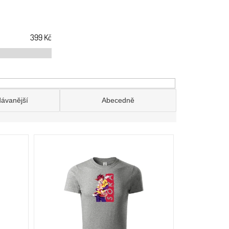
399
Kč
dávanější
Abecedně