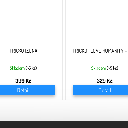
TRIČKO IZUNA
TRIČKO I LOVE HUMANITY - 
Skladem
(>5 ks)
Skladem
(>5 ks)
399 Kč
329 Kč
Detail
Detail
O
v
l
á