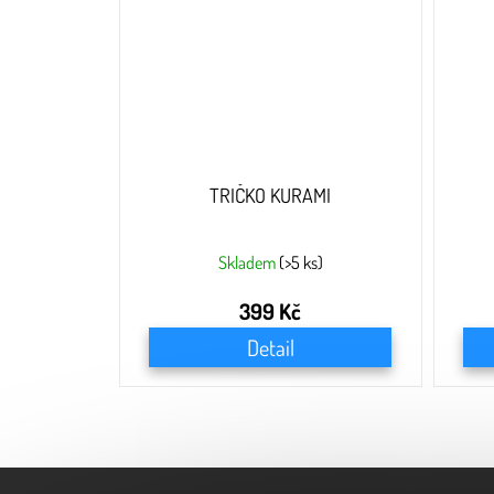
TRIČKO KURAMI
Skladem
(>5 ks)
399 Kč
Detail
Z