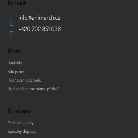
Kontakt
info
@
animerch.cz
+420 702 851 036
O nás
Kontakty
Kdo jsme?
Hodnocení obchodu
Jaké další anime máme přidat?
O nákupu
Možnosti platby
Způsoby dopravy