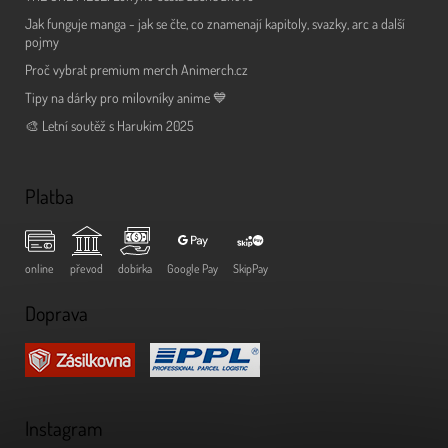
Jak funguje manga - jak se čte, co znamenají kapitoly, svazky, arc a další
pojmy
Proč vybrat premium merch Animerch.cz
Tipy na dárky pro milovníky anime 💙
🎨 Letní soutěž s Harukim 2025
Platba
online
převod
dobírka
Google Pay
SkipPay
Doprava
Instagram