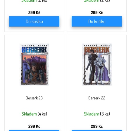
ů
Skladem
(2 ks)
Skladem
(2 ks)
299 Kč
299 Kč
Do košíku
Do košíku
Berserk 23
Berserk 22
Skladem
(4 ks)
Skladem
(3 ks)
299 Kč
299 Kč