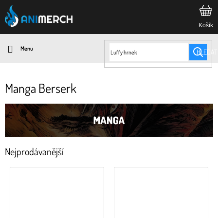
Přejít
na
obsah
HLEDAT
Manga Berserk
Nejprodávanější