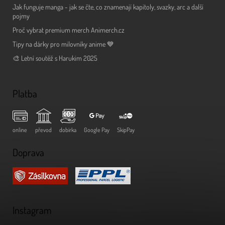
Jak funguje manga - jak se čte, co znamenají kapitoly, svazky, arc a další
pojmy
Proč vybrat premium merch Animerch.cz
Tipy na dárky pro milovníky anime 💙
🎨 Letní soutěž s Harukim 2025
Platba
online
převod
dobírka
Google Pay
SkipPay
Doprava
Instagram