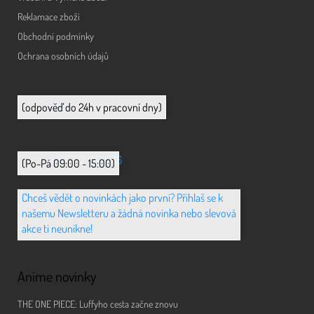
Reklamace zboží
Obchodní podmínky
Ochrana osobních údajů
info@animerch.cz
(odpověď do 24h v pracovní dny)
+420 702 851 036
(Po-Pá 09:00 - 15:00)
Chceš vědět o novinkách jako první? Přihlaš se k
našemu Newsletteru a žádná novinka nebo slevová
akce ti neunikne!
Anime novinky
THE ONE PIECE: Luffyho cesta začne znovu