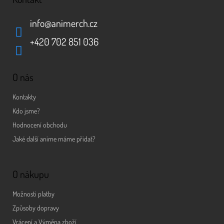
info
@
animerch.cz
+420 702 851 036
O nás
Kontakty
Kdo jsme?
Hodnocení obchodu
Jaké další anime máme přidat?
O nákupu
Možnosti platby
Způsoby dopravy
Vrácení a Výměna zboží