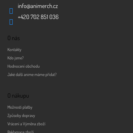
info
@
animerch.cz
+420 702 851 036
O nás
Kontakty
Kdo jsme?
Hodnocení obchodu
Jaké další anime máme přidat?
O nákupu
Možnosti platby
Způsoby dopravy
Vrácení a Výměna zboží
Reklamace zboží