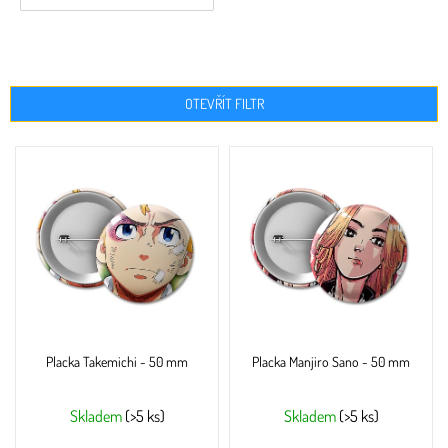
OTEVŘÍT FILTR
V
ý
p
i
s
p
r
o
d
u
Placka Takemichi - 50 mm
Placka Manjiro Sano - 50 mm
k
t
ů
Skladem
(>5 ks)
Skladem
(>5 ks)