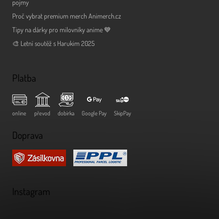
pojmy
Proč vybrat premium merch Animerch.cz
Tipy na dárky pro milovníky anime 💙
🎨 Letní soutěž s Harukim 2025
Platba
online
převod
dobírka
Google Pay
SkipPay
Doprava
Instagram