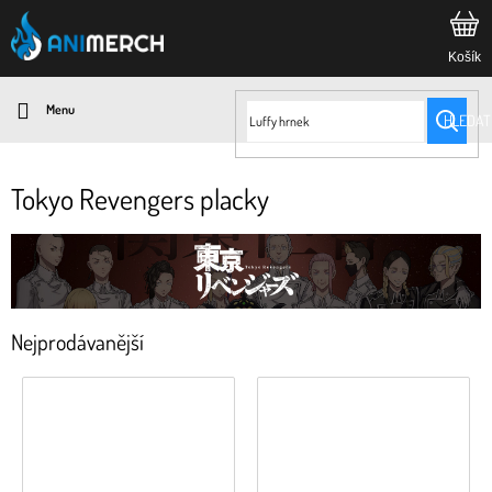
Přejít
na
obsah
HLEDAT
Tokyo Revengers placky
Nejprodávanější