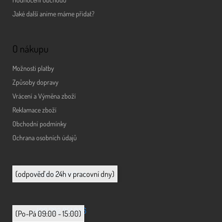
Jaké další anime máme přidat?
O nákupu
Možnosti platby
Způsoby dopravy
Vrácení a Výměna zboží
Reklamace zboží
Obchodní podmínky
Ochrana osobních údajů
info@animerch.cz
(odpověď do 24h v pracovní dny)
+420 702 851 036
(Po-Pá 09:00 - 15:00)