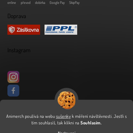
online
převod
dobírka
Google Pay
SkipPay
Doprava
Instagram
Animerch používá na webu
sušenky
k měření návštěvnosti
.
Jestli s
Vytvořil Shoptet
tím souhlasíš, tak klikni na
Souhlasím.