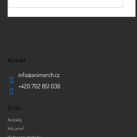
Kontakt
info
@
animerch.cz
+420 702 851 036
O nás
Kontakty
Kdo jsme?
Hodnocení obchodu