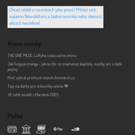
Chceš vědět o novinkách jako první? Přihlaš se k
našemu Newsletteru a žádná novinka nebo slevová
akce ti neunikne!
Anime novinky
THE ONE PIECE: Luffyho cesta začne znovu
Jak funguje manga - jak se čte, co znamenají kapitoly, svazky, arc a další
pojmy
Proč vybrat premium merch Animerch.cz
Tipy na dárky pro milovníky anime 💙
🎨 Letní soutěž s Harukim 2025
Platba