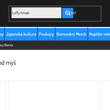
HLEDAT
xy
Japonská kultura
Poukazy
Komunitní Merch
Napište ná
ry Diaries
pod myš