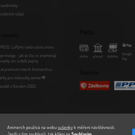
í podmínky
osobních údajů
Platba
 novinky
PIECE: Luffyho cesta začne znovu
Google
je manga - jak se čte, co znamenají
online
převod
dobírka
Pay
 svazky, arc a další pojmy
rat premium merch Animerch.cz
Doprava
árky pro milovníky anime 💙
 soutěž s Harukim 2025
Animerch používá na webu
sušenky
k měření návštěvnosti
.
Jestli s tím souhlasíš, tak klikni na
Souhlasím.