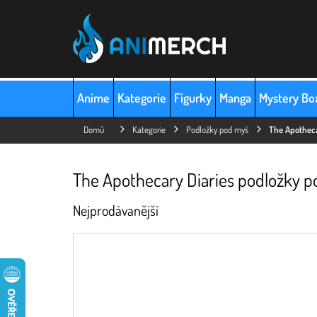
Přejít
na
obsah
Anime
Kategorie
Figurky
Manga
Mystery Bo
Domů
Kategorie
Podložky pod myš
The Apotheca
The Apothecary Diaries podložky 
Nejprodávanější