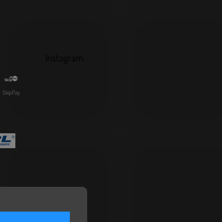
Instagram
SkipPay