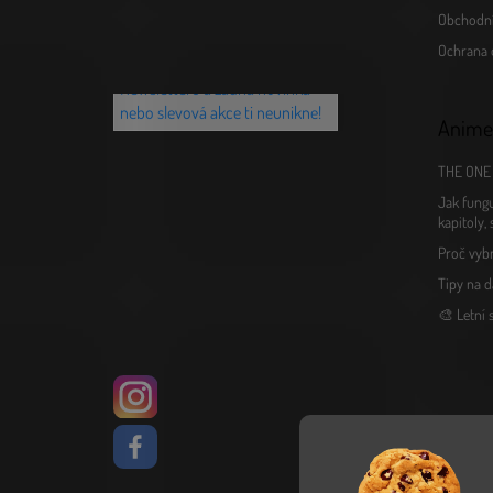
Obchodn
Chceš vědět o novinkách jako
Ochrana 
první? Přihlaš se k našemu
Newsletteru a žádná novinka
nebo slevová akce ti neunikne!
Anime
THE ONE 
Jak fungu
kapitoly,
Proč vyb
Tipy na d
🎨 Letní