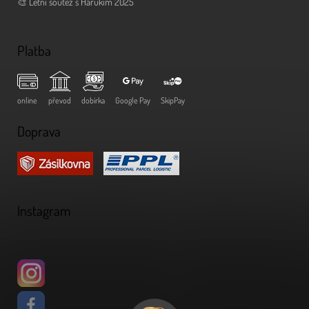
🎨 Letní soutěž s Harukim 2025
Platba
online
převod
dobírka
Google Pay
SkipPay
Doprava
Instagram