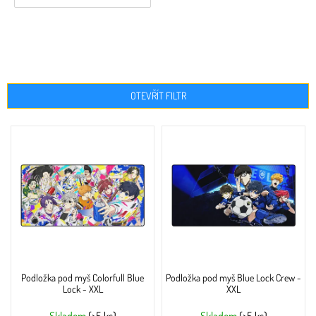
OTEVŘÍT FILTR
V
ý
p
i
s
p
r
o
d
u
Podložka pod myš Colorfull Blue
Podložka pod myš Blue Lock Crew -
k
Lock - XXL
XXL
t