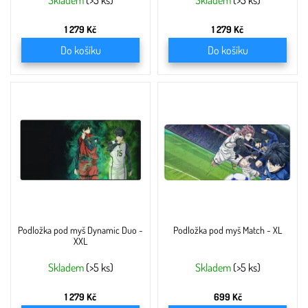
ů
Skladem
(>5 ks)
Skladem
(>5 ks)
1 279 Kč
1 279 Kč
Do košíku
Do košíku
Podložka pod myš Dynamic Duo -
Podložka pod myš Match - XL
XXL
Skladem
(>5 ks)
Skladem
(>5 ks)
1 279 Kč
699 Kč