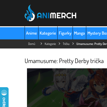
Přejít
na
obsah
Anime
Kategorie
Figurky
Manga
Mystery Bo
Domů
Kategorie
Trička
Umamusume: Pretty De
Umamusume: Pretty Derby trička