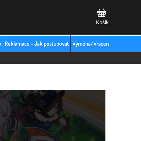
m
Reklamace - Jak postupovat
Výměna/Vrácení zboží
Hodno