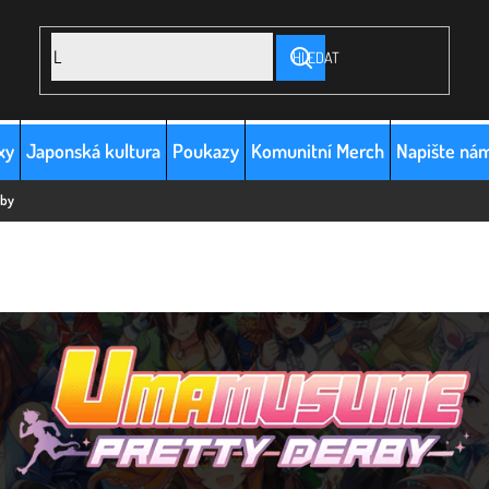
HLEDAT
xy
Japonská kultura
Poukazy
Komunitní Merch
Napište ná
rby