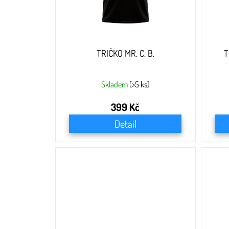
u
k
t
ů
TRIČKO MR. C. B.
T
Skladem
(>5 ks)
399 Kč
Detail