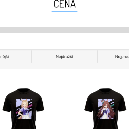
CENA
nější
Nejdražší
Nejpro