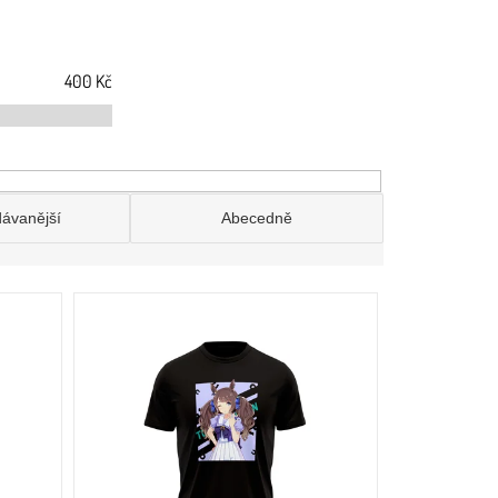
400
Kč
dávanější
Abecedně