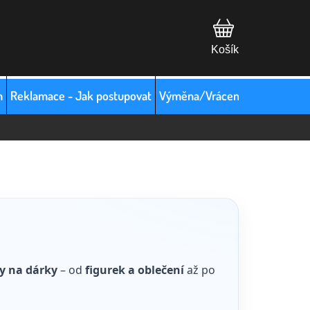
m
Reklamace - Jak postupovat
Výměna/Vrácení zboží
Hodno
py na dárky
– od
figurek a oblečení
až po