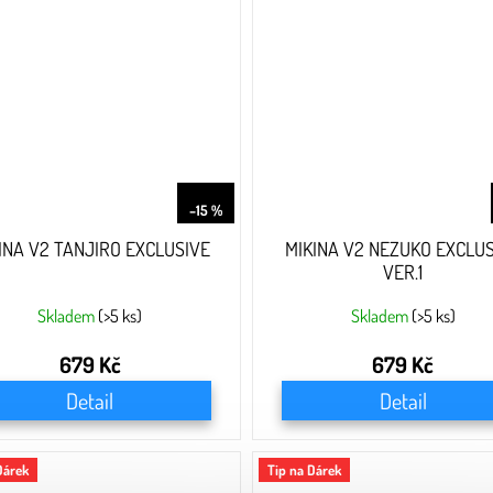
799 Kč
–15 %
INA V2 TANJIRO EXCLUSIVE
MIKINA V2 NEZUKO EXCLU
VER.1
Skladem
(>5 ks)
Skladem
(>5 ks)
679 Kč
679 Kč
Detail
Detail
Dárek
Tip na Dárek