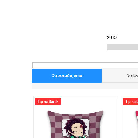
29
Kč
Doporučujeme
Nejlev
V
Tip na Dárek
Tip na 
ý
p
i
s
p