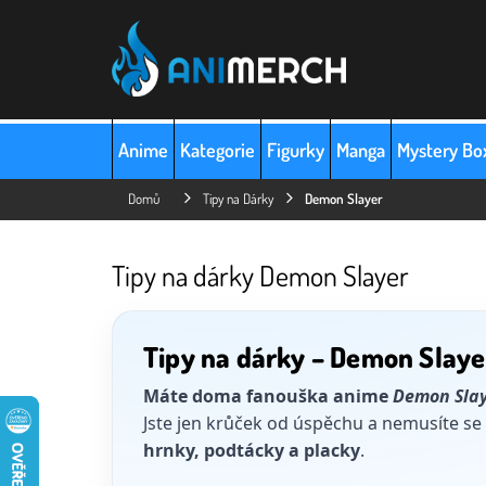
Přejít
na
obsah
Anime
Kategorie
Figurky
Manga
Mystery Bo
Domů
Tipy na Dárky
Demon Slayer
Tipy na dárky Demon Slayer
Tipy na dárky – Demon Slaye
Máte doma fanouška anime
Demon Sla
Jste jen krůček od úspěchu a nemusíte se 
hrnky, podtácky a placky
.