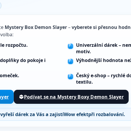
lte
Mystery Box Demon Slayer
–
vyberete si přesnou hod
 volba:
le rozpočtu.
Univerzální dárek
– nem
motiv.
 doplňky do pokoje i
Výhodnější hodnota
než
romeček.
Český e-shop
– rychlé d
textilu.
ayer
Podívat se na Mystery Boxy Demon Slayer
vyřeší dárek za Vás a zajistí
Wow efekt
při rozbalování.