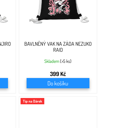
NJIRO
BAVLNĚNÝ VAK NA ZÁDA NEZUKO
RAID
Skladem
(>5 ks)
399 Kč
Do košíku
Tip na Dárek