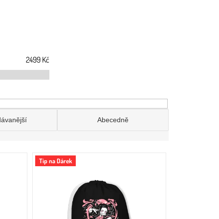
2499
Kč
dávanější
Abecedně
Tip na Dárek