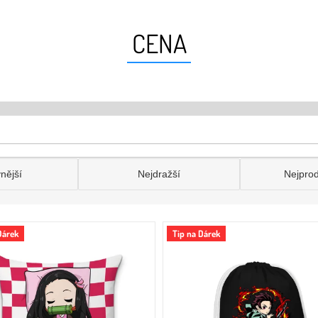
CENA
nější
Nejdražší
Nejpro
Dárek
Tip na Dárek