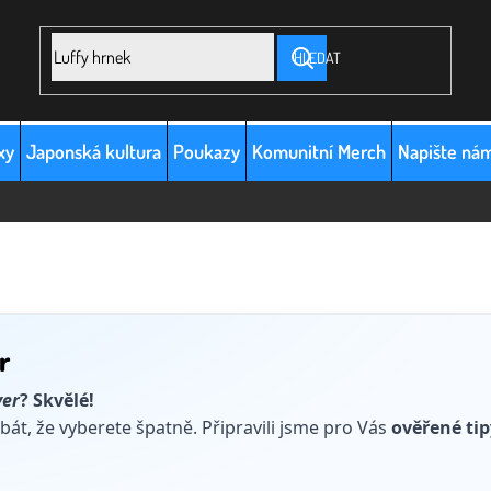
HLEDAT
xy
Japonská kultura
Poukazy
Komunitní Merch
Napište ná
r
yer
? Skvělé!
bát, že vyberete špatně. Připravili jsme pro Vás
ověřené ti