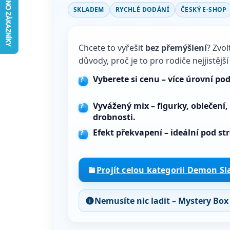
SKLADEM
RYCHLÉ DODÁNÍ
ČESKÝ E-SHOP
Chcete to vyřešit
bez přemýšlení
? Zvo
důvody, proč je to pro rodiče nejjistější
Vyberete si cenu
– více úrovní pod
Vyvážený mix
– figurky, oblečení,
drobnosti.
Efekt překvapení
– ideální pod st
Projít celou kategorii Demon Sl
Nemusíte nic ladit – Mystery Box 