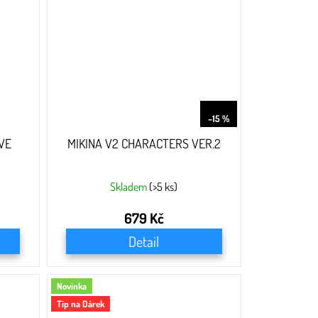
799 Kč
–15 %
VE
MIKINA V2 CHARACTERS VER.2
Skladem
(>5 ks)
679 Kč
Detail
Novinka
Tip na Dárek