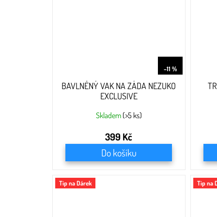
449 Kč
–11 %
BAVLNĚNÝ VAK NA ZÁDA NEZUKO
TR
EXCLUSIVE
Skladem
(>5 ks)
399 Kč
Do košíku
Tip na Dárek
Tip na 