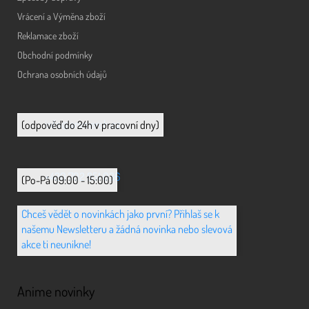
Vrácení a Výměna zboží
Reklamace zboží
Obchodní podmínky
Ochrana osobních údajů
info@animerch.cz
(odpověď do 24h v pracovní dny)
+420 702 851 036
(Po-Pá 09:00 - 15:00)
Chceš vědět o novinkách jako první? Přihlaš se k
našemu Newsletteru a žádná novinka nebo slevová
akce ti neunikne!
Anime novinky