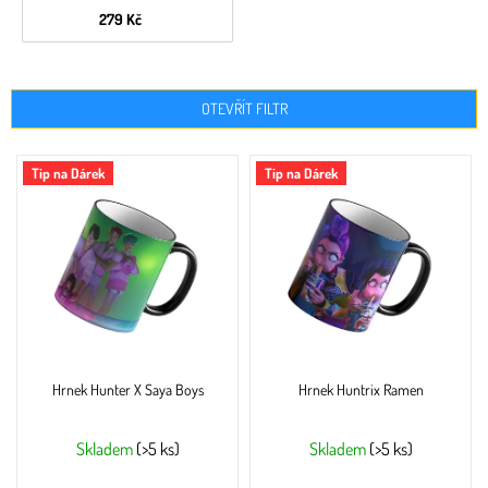
279 Kč
OTEVŘÍT FILTR
V
Tip na Dárek
Tip na Dárek
ý
p
i
s
p
r
o
d
u
Hrnek Hunter X Saya Boys
Hrnek Huntrix Ramen
k
t
ů
Skladem
(>5 ks)
Skladem
(>5 ks)