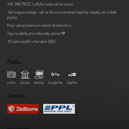
THE ONE PIECE: Luffyho cesta začne znovu
Jak funguje manga - jak se čte, co znamenají kapitoly, svazky, arc a další
pojmy
Proč vybrat premium merch Animerch.cz
Tipy na dárky pro milovníky anime 💙
🎨 Letní soutěž s Harukim 2025
Platba
online
převod
dobírka
Google Pay
SkipPay
Doprava
Instagram