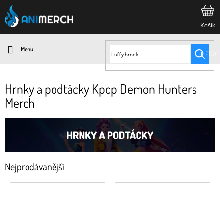
Přejít
na
obsah
HLEDAT
Hrnky a podtácky Kpop Demon Hunters
Merch
Nejprodávanější