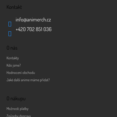
Kontakt
info
@
animerch.cz
+420 702 851 036
O nás
Kontakty
Kdo jsme?
Hodnocení obchodu
Jaké další anime máme přidat?
O nákupu
Možnosti platby
Způsoby dopravy