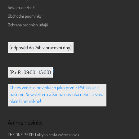
Reklamace zboží
Obchodní podmínky
Ochrana osobních údajů
info@animerch.cz
(odpověď do 24h v pracovní dny)
+420 702 851 036
(Po-Pá 09:00 - 15:00)
Chceš vědět o novinkách jako první? Přihlaš se k
našemu Newsletteru a žádná novinka nebo slevová
akce ti neunikne!
Anime novinky
THE ONE PIECE: Luffyho cesta začne znovu