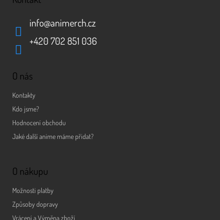
info
@
animerch.cz
+420 702 851 036
O nás
Kontakty
Kdo jsme?
Hodnocení obchodu
Jaké další anime máme přidat?
O nákupu
Možnosti platby
Způsoby dopravy
Vrácení a Výměna zboží