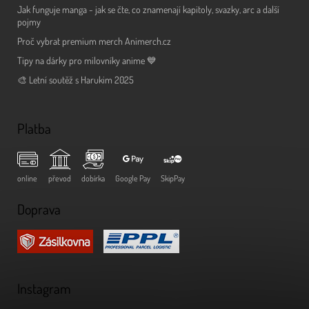
Jak funguje manga - jak se čte, co znamenají kapitoly, svazky, arc a další
pojmy
Proč vybrat premium merch Animerch.cz
Tipy na dárky pro milovníky anime 💙
🎨 Letní soutěž s Harukim 2025
Platba
online
převod
dobírka
Google Pay
SkipPay
Doprava
Instagram