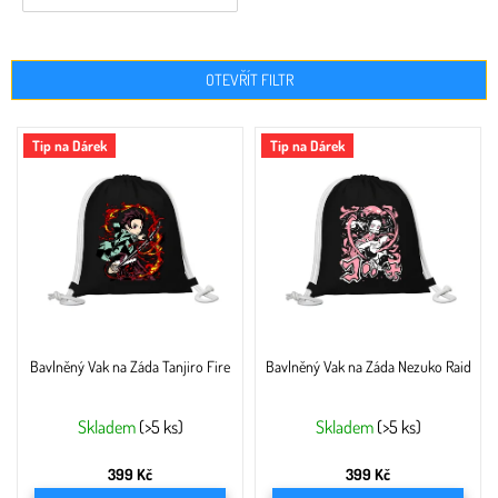
OTEVŘÍT FILTR
V
Tip na Dárek
Tip na Dárek
ý
p
i
s
p
r
o
d
u
Bavlněný Vak na Záda Tanjiro Fire
Bavlněný Vak na Záda Nezuko Raid
k
t
ů
Skladem
(>5 ks)
Skladem
(>5 ks)
399 Kč
399 Kč