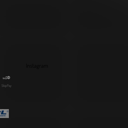
Instagram
SkipPay