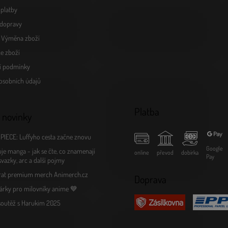
platby
dopravy
a Výměna zboží
e zboží
í podmínky
osobních údajů
Platba
 novinky
PIECE: Luffyho cesta začne znovu
Google
je manga - jak se čte, co znamenají
online
převod
dobírka
Pay
 svazky, arc a další pojmy
rat premium merch Animerch.cz
Doprava
árky pro milovníky anime 💙
 soutěž s Harukim 2025