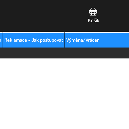
m
Reklamace - Jak postupovat
Výměna/Vrácení zboží
Hodno