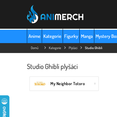
Přejít
na
obsah
Anime
Kategorie
Figurky
Manga
Mystery Bo
Domů
Kategorie
Plyšáci
Studio Ghibli
Studio Ghibli plyšáci
My Neighbor Totoro