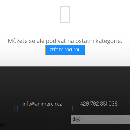
Můžete se ale podívat na ostatní kategorie.
ZPĚT DO OBCHODU
info
@
animerch.cz
+420 702 851 036
(odpověď do 24h v pracovní
info@animerch.cz
dny)
upu