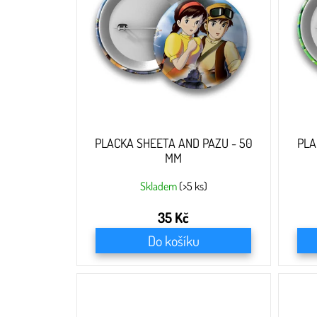
s
p
r
o
d
u
k
t
ů
PLACKA SHEETA AND PAZU - 50
PLA
MM
Skladem
(>5 ks)
35 Kč
Do košíku