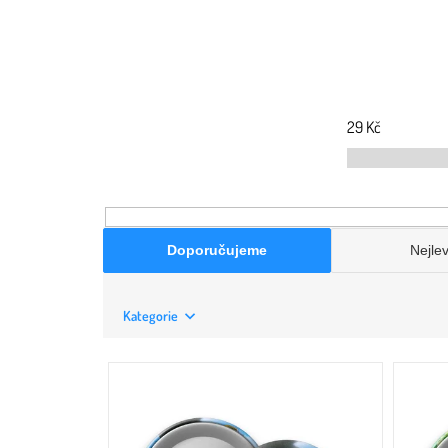
29
Kč
Doporučujeme
Nejlev
Kategorie
V
ý
p
i