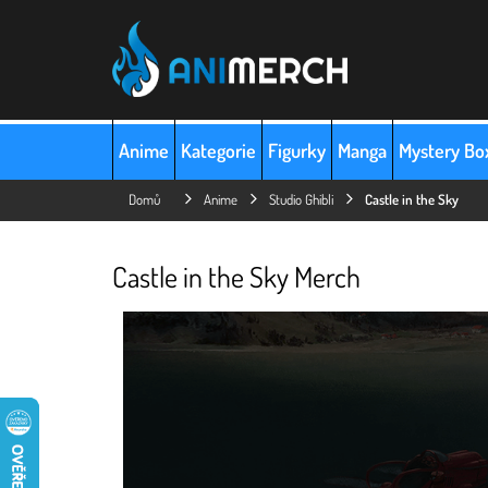
Přejít
na
obsah
Anime
Kategorie
Figurky
Manga
Mystery Bo
Domů
Anime
Studio Ghibli
Castle in the Sky
Castle in the Sky Merch