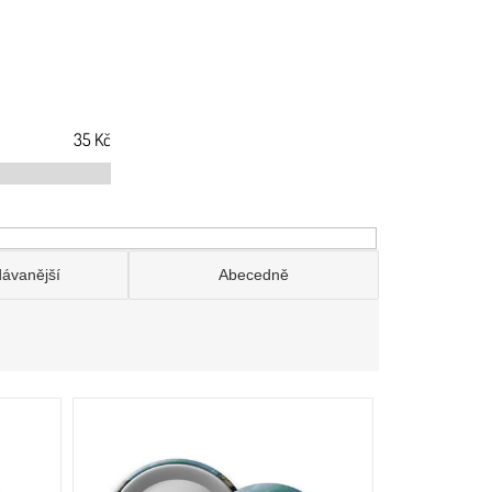
35
Kč
dávanější
Abecedně