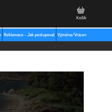
m
Reklamace - Jak postupovat
Výměna/Vrácení zboží
Hodno