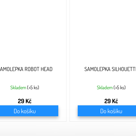
AMOLEPKA ROBOT HEAD
SAMOLEPKA SILHOUETT
Skladem
(>5 ks)
Skladem
(>5 ks)
29 Kč
29 Kč
Do košíku
Do košíku
O