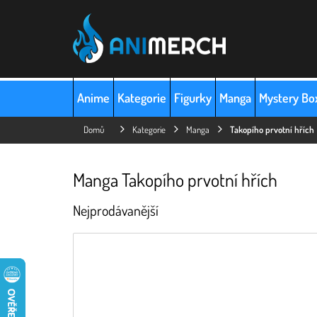
Přejít
na
obsah
Anime
Kategorie
Figurky
Manga
Mystery Bo
Domů
Kategorie
Manga
Takopího prvotní hřích
Manga Takopího prvotní hřích
Nejprodávanější