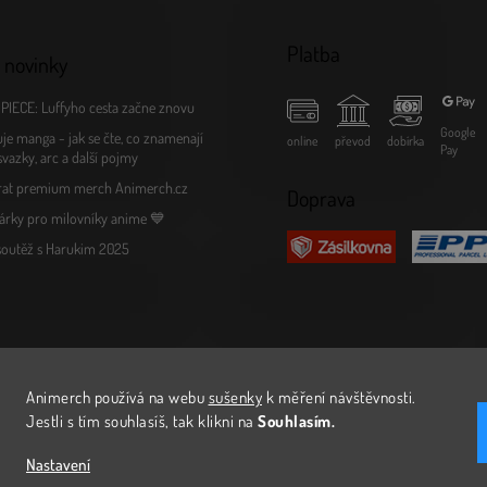
Platba
 novinky
PIECE: Luffyho cesta začne znovu
Google
je manga - jak se čte, co znamenají
online
převod
dobírka
Pay
 svazky, arc a další pojmy
rat premium merch Animerch.cz
Doprava
árky pro milovníky anime 💙
 soutěž s Harukim 2025
Animerch používá na webu
sušenky
k měření návštěvnosti
.
Jestli s tím souhlasíš, tak klikni na
Souhlasím.
Nastavení
avit nastavení cookies