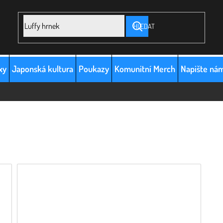
HLEDAT
xy
Japonská kultura
Poukazy
Komunitní Merch
Napište ná