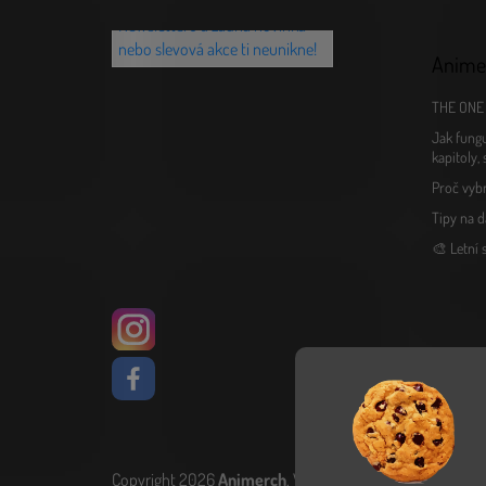
první? Přihlaš se k našemu
Newsletteru a žádná novinka
nebo slevová akce ti neunikne!
Anime
THE ONE 
Jak fungu
kapitoly,
Proč vyb
Tipy na d
🎨 Letní
Copyright 2026
Animerch
. Všechna práva vyhrazena.
Upr