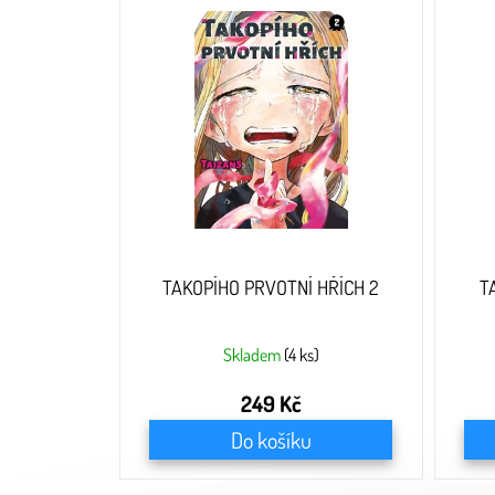
p
i
s
p
r
o
d
u
k
t
ů
TAKOPÍHO PRVOTNÍ HŘÍCH 2
T
Skladem
(4 ks)
249 Kč
Do košíku