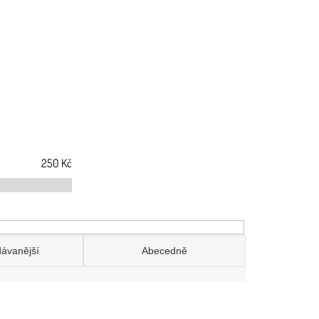
250
Kč
dávanější
Abecedně