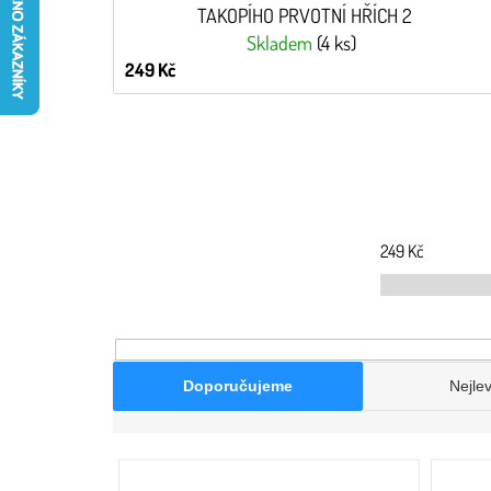
TAKOPÍHO PRVOTNÍ HŘÍCH 2
Skladem
(4 ks)
249 Kč
249
Kč
Doporučujeme
Nejlev
V
ý