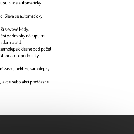
nákupu bude automaticky
d. Sleva se automaticky
lší slevové kódy.
nění podmínky nákupu tří
i zdarma atd.
h samolepek klesne pod počet
. Standardní podmínky
ání zásob některé samolepky
ky akce nebo akci předčasně