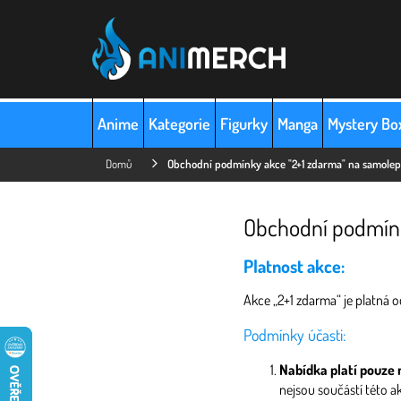
Přejít
na
obsah
Anime
Kategorie
Figurky
Manga
Mystery Bo
Domů
Obchodní podmínky akce "2+1 zdarma" na samole
Obchodní podmínk
Platnost akce:
Akce „2+1 zdarma“ je platná 
Podmínky účasti:
Nabídka platí pouze
nejsou součástí této a