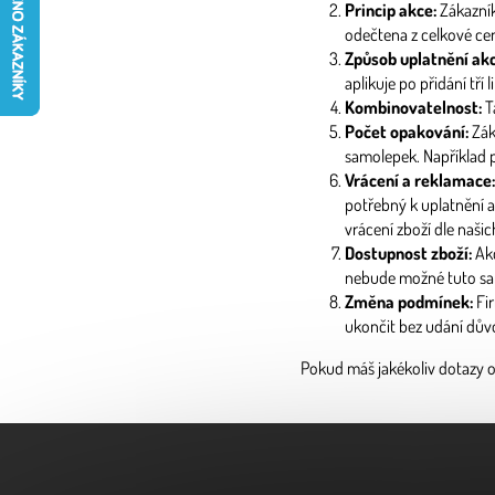
Princip akce:
Zákazník
odečtena z celkové ce
Způsob uplatnění akc
aplikuje po přidání tří
Kombinovatelnost:
T
Počet opakování:
Zák
samolepek. Například př
Vrácení a reklamace:
potřebný k uplatnění 
vrácení zboží dle naši
Dostupnost zboží:
Akc
nebude možné tuto sa
Změna podmínek:
Fir
ukončit bez udání dův
Pokud máš jakékoliv dotazy o
Z
á