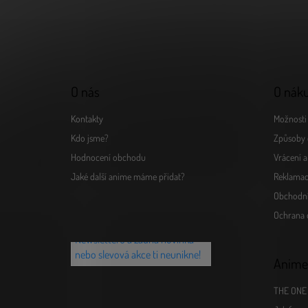
p
a
t
í
O nás
O nák
Kontakty
Možnosti 
Kdo jsme?
Způsoby 
Hodnocení obchodu
Vrácení 
Jaké další anime máme přidat?
Reklamac
Obchodn
Chceš vědět o novinkách jako
Ochrana 
první? Přihlaš se k našemu
Newsletteru a žádná novinka
nebo slevová akce ti neunikne!
Anime
THE ONE 