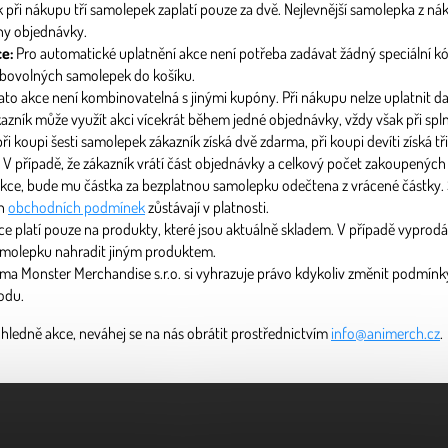
 při nákupu tří samolepek zaplatí pouze za dvě. Nejlevnější samolepka z 
ny objednávky.
e:
Pro automatické uplatnění akce není potřeba zadávat žádný speciální kó
 libovolných samolepek do košíku.
ato akce není kombinovatelná s jinými kupóny. Při nákupu nelze uplatnit da
azník může využít akci vícekrát během jedné objednávky, vždy však při spl
i koupi šesti samolepek zákazník získá dvě zdarma, při koupi devíti získá tř
V případě, že zákazník vrátí část objednávky a celkový počet zakoupenýc
akce, bude mu částka za bezplatnou samolepku odečtena z vrácené částky
ch
obchodních podmínek
zůstávají v platnosti.
e platí pouze na produkty, které jsou aktuálně skladem. V případě vyprod
molepku nahradit jiným produktem.
ma Monster Merchandise s.r.o. si vyhrazuje právo kdykoliv změnit podmín
odu.
hledně akce, neváhej se na nás obrátit prostřednictvím
info@animerch.cz
.