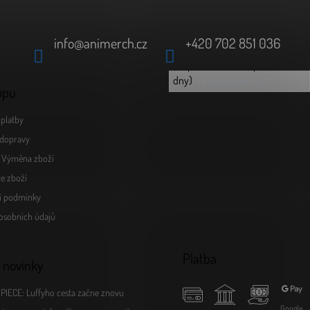
info
@
animerch.cz
+420 702 851 036
(odpověď do 24h v pracovní
info@animerch.cz
dny)
upu
platby
dopravy
a Výměna zboží
e zboží
í podmínky
osobních údajů
Platba
 novinky
PIECE: Luffyho cesta začne znovu
Google