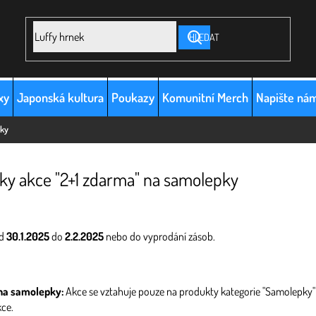
HLEDAT
xy
Japonská kultura
Poukazy
Komunitní Merch
Napište ná
pky
y akce "2+1 zdarma" na samolepky
od
30.1.2025
do
2.2.2025
nebo do vyprodání zásob.
 na samolepky:
Akce se vztahuje pouze na produkty kategorie "Samolepky"
kce.