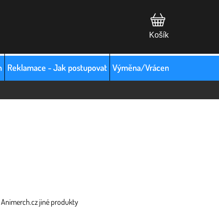
m
Reklamace - Jak postupovat
Výměna/Vrácení zboží
Hodno
 Animerch.cz jiné produkty