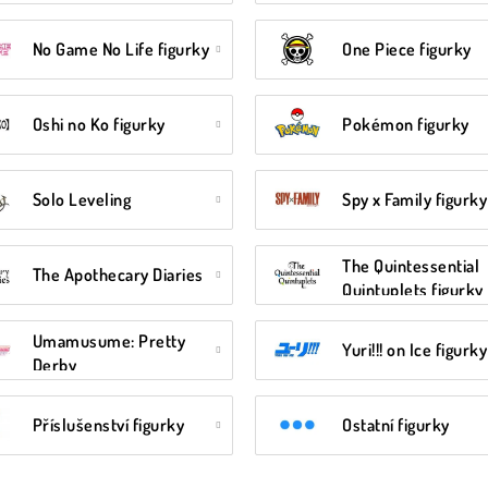
No Game No Life figurky
One Piece figurky
Oshi no Ko figurky
Pokémon figurky
Solo Leveling
Spy x Family figurky
The Quintessential
The Apothecary Diaries
Quintuplets figurky
Umamusume: Pretty
Yuri!!! on Ice figurky
Derby
Příslušenství figurky
Ostatní figurky