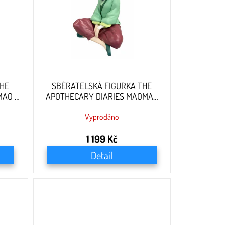
THE
SBĚRATELSKÁ FIGURKA THE
MAO -
APOTHECARY DIARIES MAOMAO
BREAK TIME - 13 CM
Vyprodáno
1 199 Kč
Detail