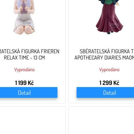
RATELSKÁ FIGURKA FRIEREN
SBĚRATELSKÁ FIGURKA 
RELAX TIME - 13 CM
APOTHECARY DIARIES MAO
20 CM
Vyprodáno
Vyprodáno
1 199 Kč
1 299 Kč
Detail
Detail