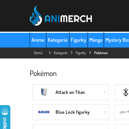
Přejít
na
obsah
Anime
Kategorie
Figurky
Manga
Mystery Bo
Domů
Kategorie
Figurky
Pokémon
Pokémon
Attack on Titan
Blue Lock figurky