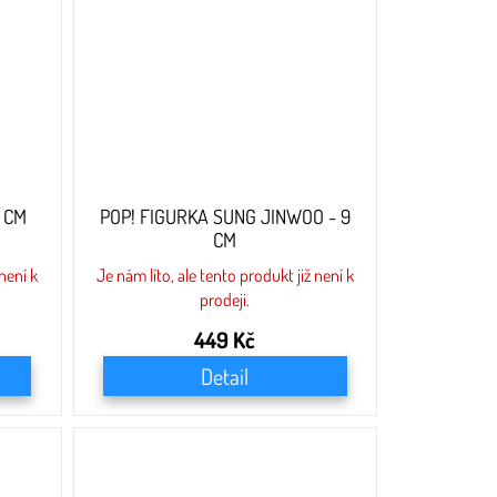
9 CM
POP! FIGURKA SUNG JINWOO - 9
CM
 není k
Je nám líto, ale tento produkt již není k
prodeji.
449 Kč
Detail