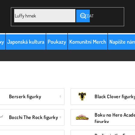
HLEDAT
xy
Japonská kultura
Poukazy
Komunitní Merch
Napište ná
Berserk figurky
Black Clover figurk
Boku no Hero Acad
Bocchi The Rock figurky
figurky