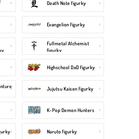
x
Death Note figurky
Evangelion figurky
Fullmetal Alchemist
ky
figurky
Highschool DxD figurky
enture
Jujutsu Kaisen figurky
K-Pop Demon Hunters
gurky
Naruto figurky