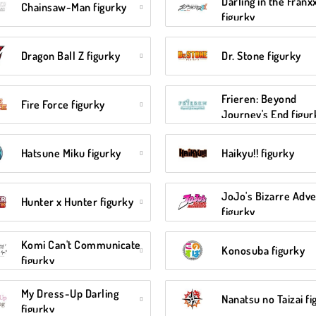
Darling in the Franx
Chainsaw-Man figurky
figurky
Dragon Ball Z figurky
Dr. Stone figurky
Frieren: Beyond
Fire Force figurky
Journey's End figur
Hatsune Miku figurky
Haikyu!! figurky
JoJo's Bizarre Adv
Hunter x Hunter figurky
figurky
Komi Can't Communicate
Konosuba figurky
figurky
My Dress-Up Darling
Nanatsu no Taizai fi
figurky