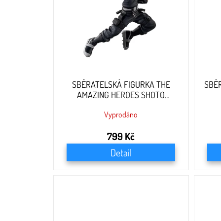
r
o
d
u
k
t
ů
SBĚRATELSKÁ FIGURKA THE
SBĚ
AMAZING HEROES SHOTO
TODOROKI - 17 CM
Vyprodáno
799 Kč
Detail