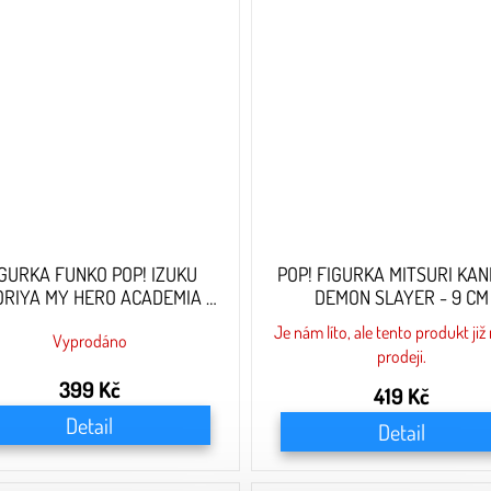
IGURKA FUNKO POP! IZUKU
POP! FIGURKA MITSURI KAN
ORIYA MY HERO ACADEMIA -
DEMON SLAYER - 9 CM
10 CM
Je nám líto, ale tento produkt již
Vyprodáno
prodeji.
399 Kč
419 Kč
Detail
Detail