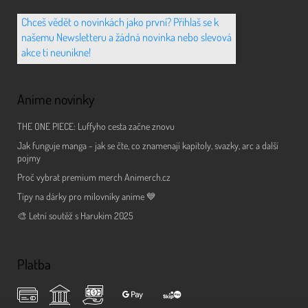
Chceš vědět o novinkách jako první? Přihlaš se k
našemu Newsletteru a žádná novinka nebo slevová
akce ti neunikne!
Anime novinky
THE ONE PIECE: Luffyho cesta začne znovu
Jak funguje manga - jak se čte, co znamenají kapitoly, svazky, arc a další
pojmy
Proč vybrat premium merch Animerch.cz
Tipy na dárky pro milovníky anime 💙
🎨 Letní soutěž s Harukim 2025
Platba