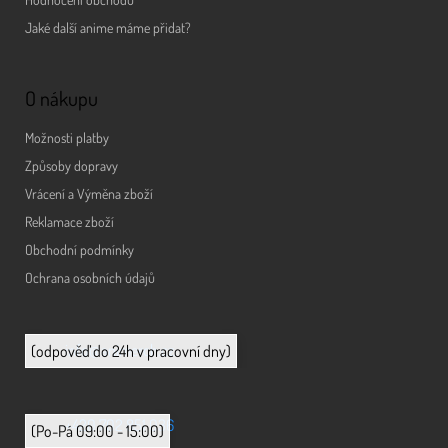
Jaké další anime máme přidat?
O nákupu
Možnosti platby
Způsoby dopravy
Vrácení a Výměna zboží
Reklamace zboží
Obchodní podmínky
Ochrana osobních údajů
info@animerch.cz
(odpověď do 24h v pracovní dny)
+420 702 851 036
(Po-Pá 09:00 - 15:00)