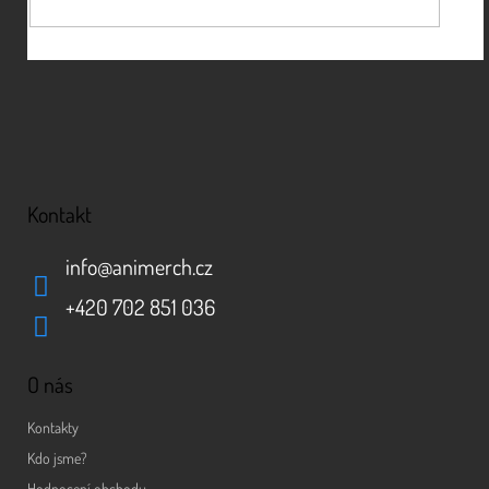
Kontakt
info
@
animerch.cz
+420 702 851 036
O nás
Kontakty
Kdo jsme?
Hodnocení obchodu