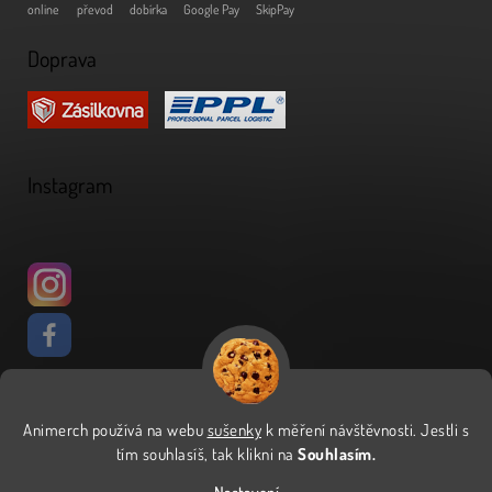
online
převod
dobírka
Google Pay
SkipPay
Doprava
Instagram
Animerch používá na webu
sušenky
k měření návštěvnosti
.
Jestli s
Vytvořil Shoptet
tím souhlasíš, tak klikni na
Souhlasím.