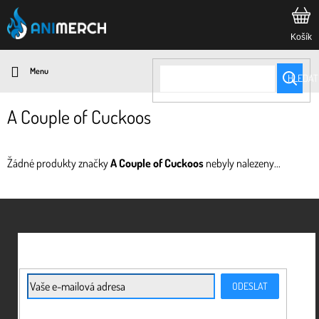
Přejít
na
obsah
HLEDAT
A Couple of Cuckoos
Žádné produkty značky
A Couple of Cuckoos
nebyly nalezeny...
Z
á
p
a
t
E-mail
ODESLAT
í
Vložením e-mailu souhlasíte s
podmínkami ochrany osobních údajů