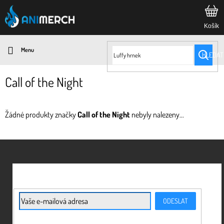
Přejít
na
obsah
HLEDAT
Call of the Night
Žádné produkty značky
Call of the Night
nebyly nalezeny...
Z
á
p
a
t
E-mail
ODESLAT
í
Vložením e-mailu souhlasíte s
podmínkami ochrany osobních údajů