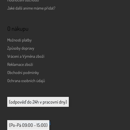
Jaké další anime máme přidat?
O nákupu
Možnosti platby
Způsoby dopravy
Vrácení a Výměna zboží
Reklamace zboží
Obchodní podmínky
Ochrana osobních údajů
info@animerch.cz
(odpověď do 24h v pracovní dny)
+420 702 851 036
(Po-Pá 09:00 - 15:00)