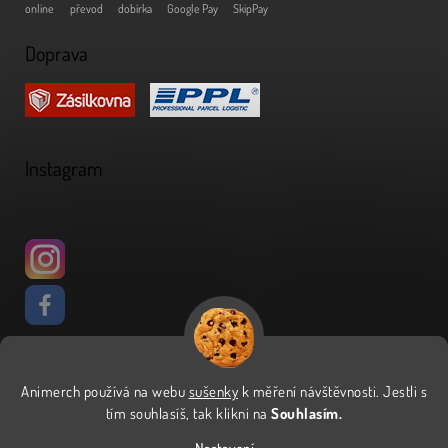
online
převod
dobírka
Google Pay
SkipPay
Doprava
Instagram
Animerch používá na webu
sušenky
k měření návštěvnosti
.
Jestli s
Vytvořil Shoptet
tím souhlasíš, tak klikni na
Souhlasím.