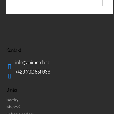
Kontakt
info
@
animerch.cz
+420 702 851 036
O nás
Kontakty
Kdo jsme?
Hodnocení obchodu