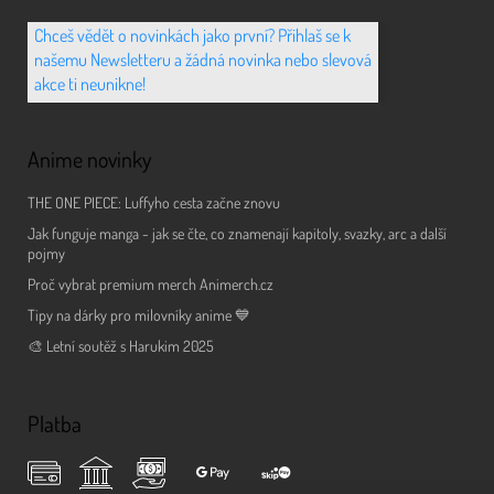
Chceš vědět o novinkách jako první? Přihlaš se k
našemu Newsletteru a žádná novinka nebo slevová
akce ti neunikne!
Anime novinky
THE ONE PIECE: Luffyho cesta začne znovu
Jak funguje manga - jak se čte, co znamenají kapitoly, svazky, arc a další
pojmy
Proč vybrat premium merch Animerch.cz
Tipy na dárky pro milovníky anime 💙
🎨 Letní soutěž s Harukim 2025
Platba