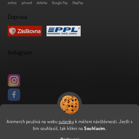
online
převod
dobírka
Google Pay
SkipPay
Doprava
Instagram
Animerch používá na webu
sušenky
k měření návštěvnosti
.
Jestli s
Vytvořil Shoptet
tím souhlasíš, tak klikni na
Souhlasím.