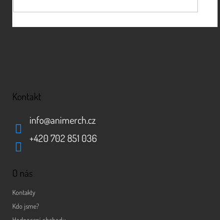
Kontakt
info
@
animerch.cz
+420 702 851 036
O nás
Kontakty
Kdo jsme?
Hodnocení obchodu