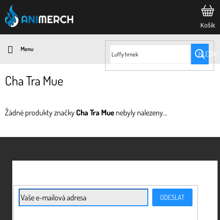
Přejít
na
obsah
HLEDAT
Cha Tra Mue
Žádné produkty značky
Cha Tra Mue
nebyly nalezeny...
Z
á
p
a
t
E-mail
ODESLAT
í
Vložením e-mailu souhlasíte s
podmínkami ochrany osobních údajů