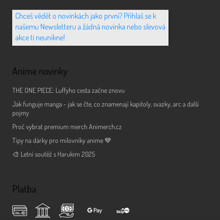
Chceš vědět o novinkách jako první? Přihlaš se k
našemu Newsletteru a žádná novinka nebo slevová
akce ti neunikne!
Anime novinky
THE ONE PIECE: Luffyho cesta začne znovu
Jak funguje manga - jak se čte, co znamenají kapitoly, svazky, arc a další
pojmy
Proč vybrat premium merch Animerch.cz
Tipy na dárky pro milovníky anime 💙
🎨 Letní soutěž s Harukim 2025
Platba