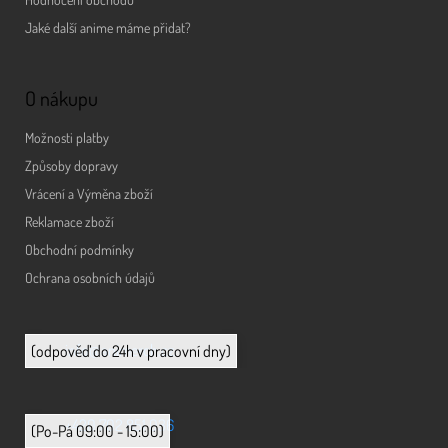
Jaké další anime máme přidat?
O nákupu
Možnosti platby
Způsoby dopravy
Vrácení a Výměna zboží
Reklamace zboží
Obchodní podmínky
Ochrana osobních údajů
info@animerch.cz
(odpověď do 24h v pracovní dny)
+420 702 851 036
(Po-Pá 09:00 - 15:00)