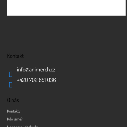
Kontakt
info
@
animerch.cz
+420 702 851 036
O nás
Kontakty
Kdo jsme?
Hodnocení obchodu