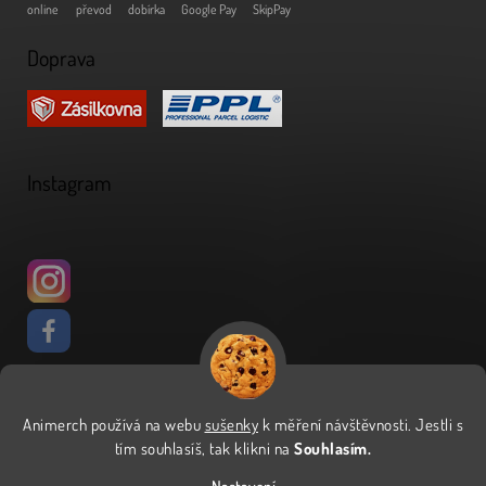
online
převod
dobírka
Google Pay
SkipPay
Doprava
Instagram
Animerch používá na webu
sušenky
k měření návštěvnosti
.
Jestli s
Vytvořil Shoptet
tím souhlasíš, tak klikni na
Souhlasím.