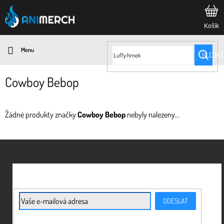
Přejít
na
obsah
HLEDAT
Cowboy Bebop
Žádné produkty značky
Cowboy Bebop
nebyly nalezeny...
Z
á
p
a
t
E-mail
ODESLAT
í
Vložením e-mailu souhlasíte s
podmínkami ochrany osobních údajů