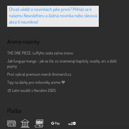
Chceš vědět o novinkách jako první? Přihlaš se k
našemu Newsletteru a žádná novinka nebo slevová
akce ti neunikne!
Anime novinky
THE ONE PIECE: Luffyho cesta začne znovu
Jak funguje manga - jak se čte, co znamenají kapitoly, svazky, arc a další
pojmy
Proč vybrat premium merch Animerch.cz
Tipy na dárky pro milovníky anime 💙
🎨 Letní soutěž s Harukim 2025
Platba