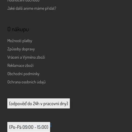
Jaké další anime máme přidat?
O nákupu
Možnosti platby
Způsoby dopravy
Vrácení a Výměna zboží
Reklamace zboží
Obchodní podmínky
Ochrana osobních údajů
info@animerch.cz
(odpověď do 24h v pracovní dny)
+420 702 851 036
(Po-Pá 09:00 - 15:00)