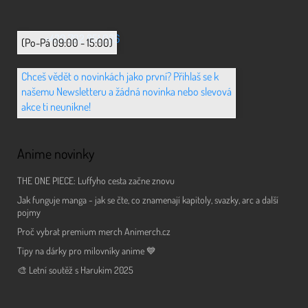
+420 702 851 036
(Po-Pá 09:00 - 15:00)
Chceš vědět o novinkách jako první? Přihlaš se k
našemu Newsletteru a žádná novinka nebo slevová
akce ti neunikne!
Anime novinky
THE ONE PIECE: Luffyho cesta začne znovu
Jak funguje manga - jak se čte, co znamenají kapitoly, svazky, arc a další
pojmy
Proč vybrat premium merch Animerch.cz
Tipy na dárky pro milovníky anime 💙
🎨 Letní soutěž s Harukim 2025