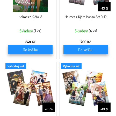
o
919 Kč
d
–13 %
u
Holmes z Kjóta 13
Holmes z Kjóta Manga Set 9-12
k
t
ů
Skladem
(1 ks)
Skladem
(4 ks)
249 Kč
799 Kč
Do košíku
Do košíku
Výhodný set
Výhodný set
919 Kč
919 Kč
–13 %
–13 %