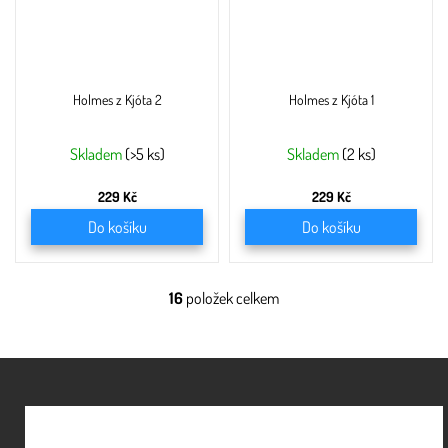
Holmes z Kjóta 2
Holmes z Kjóta 1
Skladem
(>5 ks)
Skladem
(2 ks)
229 Kč
229 Kč
Do košíku
Do košíku
16
položek celkem
O
v
l
á
Z
d
á
a
c
p
í
a