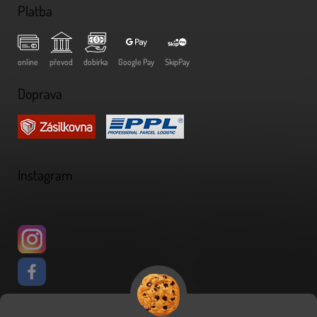
Platba
online
převod
dobírka
Google Pay
SkipPay
Doprava
Instagram