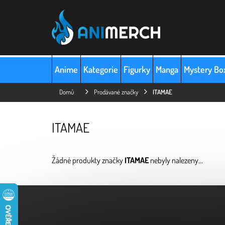
Přejít
na
obsah
Anime
Kategorie
Figurky
Manga
Mystery Bo
Domů
Prodávané značky
ITAMAE
ITAMAE
Žádné produkty značky
ITAMAE
nebyly nalezeny...
Z
á
p