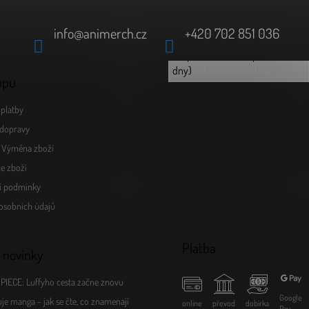
info
@
animerch.cz
+420 702 851 036
(odpověď do 24h v pracovní
info@animerch.cz
dny)
upu
platby
dopravy
a Výměna zboží
e zboží
í podmínky
osobních údajů
Platba
 novinky
PIECE: Luffyho cesta začne znovu
Google
je manga - jak se čte, co znamenají
online
převod
dobírka
Pay