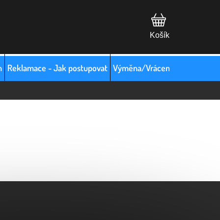
m
Reklamace - Jak postupovat
Výměna/Vrácení zboží
Hodno