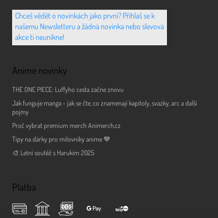
Chceš vědět o novinkách jako první? Přihlaš se k
našemu Newsletteru a žádná novinka nebo slevová
akce ti neunikne!
Anime novinky
THE ONE PIECE: Luffyho cesta začne znovu
Jak funguje manga - jak se čte, co znamenají kapitoly, svazky, arc a další
pojmy
Proč vybrat premium merch Animerch.cz
Tipy na dárky pro milovníky anime 💙
🎨 Letní soutěž s Harukim 2025
Platba