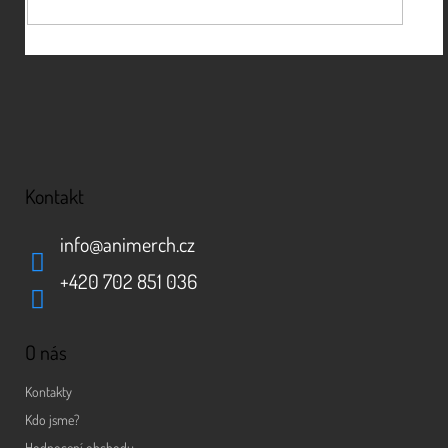
Kontakt
info
@
animerch.cz
+420 702 851 036
O nás
Kontakty
Kdo jsme?
Hodnocení obchodu