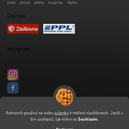
online
převod
dobírka
Google Pay
SkipPay
Doprava
Instagram
Animerch používá na webu
sušenky
k měření návštěvnosti
.
Jestli s
Vytvořil Shoptet
tím souhlasíš, tak klikni na
Souhlasím.