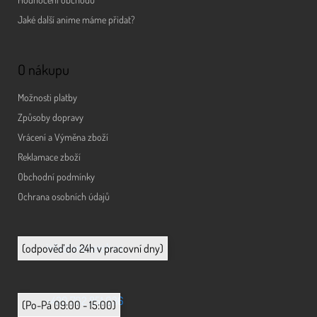
Jaké další anime máme přidat?
O nákupu
Možnosti platby
Způsoby dopravy
Vrácení a Výměna zboží
Reklamace zboží
Obchodní podmínky
Ochrana osobních údajů
info@animerch.cz
(odpověď do 24h v pracovní dny)
+420 702 851 036
(Po-Pá 09:00 - 15:00)