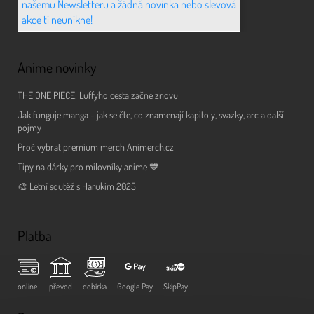
našemu Newsletteru a žádná novinka nebo slevová
akce ti neunikne!
Anime novinky
THE ONE PIECE: Luffyho cesta začne znovu
Jak funguje manga - jak se čte, co znamenají kapitoly, svazky, arc a další
pojmy
Proč vybrat premium merch Animerch.cz
Tipy na dárky pro milovníky anime 💙
🎨 Letní soutěž s Harukim 2025
Platba
online
převod
dobírka
Google Pay
SkipPay