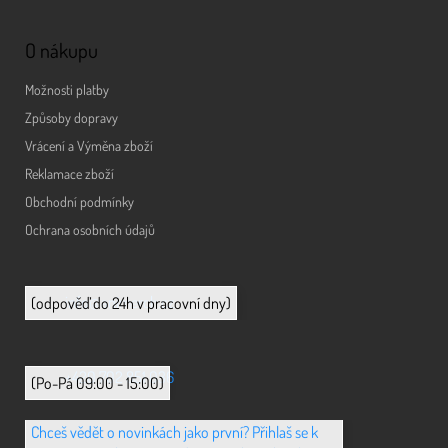
O nákupu
Možnosti platby
Způsoby dopravy
Vrácení a Výměna zboží
Reklamace zboží
Obchodní podmínky
Ochrana osobních údajů
info@animerch.cz
(odpověď do 24h v pracovní dny)
+420 702 851 036
(Po-Pá 09:00 - 15:00)
Chceš vědět o novinkách jako první? Přihlaš se k