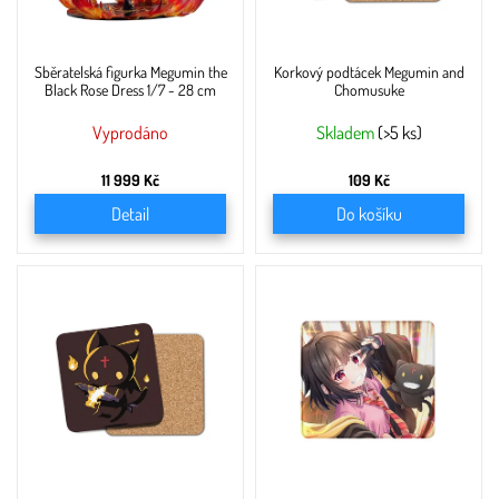
o
d
u
Sběratelská figurka Megumin the
Korkový podtácek Megumin and
k
Black Rose Dress 1/7 - 28 cm
Chomusuke
t
ů
Vyprodáno
Skladem
(>5 ks)
11 999 Kč
109 Kč
Detail
Do košíku