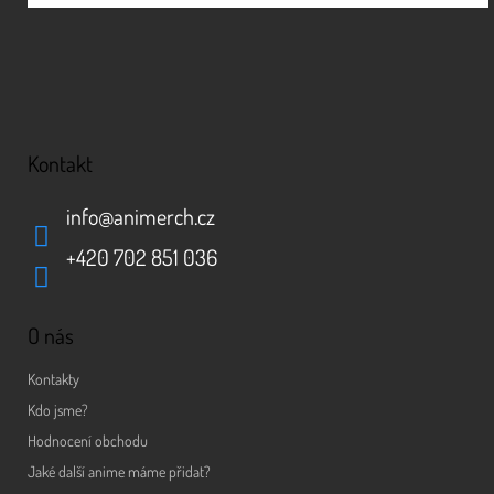
u
Kontakt
info
@
animerch.cz
+420 702 851 036
O nás
Kontakty
Kdo jsme?
Hodnocení obchodu
Jaké další anime máme přidat?