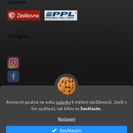
Doprava
Instagram
Animerch používá na webu
sušenky
k měření návštěvnosti
.
Jestli s
Vytvořil Shoptet
tím souhlasíš, tak klikni na
Souhlasím.
Nastavení
Copyright 2026
Animerch
. Všechna práva vyhrazena.
Upravit
Souhlasím
nastavení cookies