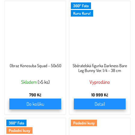
360° Foto
Kuru Kuru!
Obraz Konosuba Squad - 50x50
Sběratelská figurka Darkness Bare
Leg Bunny Ver. 1/4 - 38 cm
Skladem
(>5 ks)
Vyprodáno
790 Kč
10 999 Kč
Do košíku
Detail
360° Foto
Poslední kusy
Poslední kusy